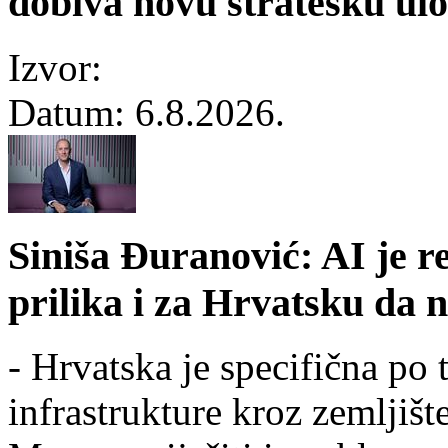
dobiva novu stratešku ul
Izvor:
Datum:
6.8.2026.
Siniša Đuranović: AI je r
prilika i za Hrvatsku da n
- Hrvatska je specifična po
infrastrukture kroz zemljiš