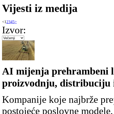
Vijesti iz medija
<
1
2
3
4
5
>
Izvor:
AI mijenja prehrambeni l
proizvodnju, distribuciju
Kompanije koje najbrže pre
postojeće poslovne modele,