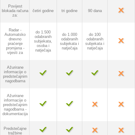
Povijest
blokada računa
četiri godine
tri godine
90 dana
za:
Radar -
do 1.500
Automatsko
do 1.000
do 100
odabranih
dnevno
odabranih
odabranih
subjekata,
praćenje
subjekata i
subjekata i
osoba i
promjena -
natječaja
natječaja
natječaja
vijesti za
Ažurirane
informacije o
predstečajnim
nagodbama
Ažurirane
informacije o
predstečajnim
nagodbama -
dokumentacija
Predstečajne
tražbine