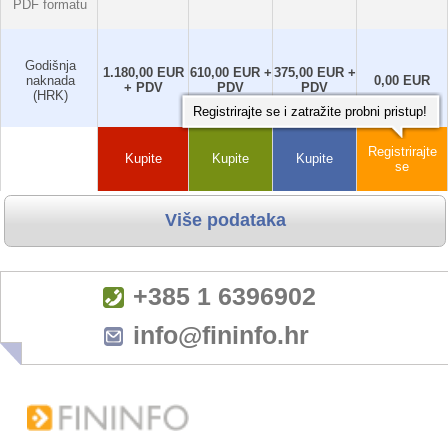
PDF formatu
Godišnja
1.180,00 EUR
610,00 EUR +
375,00 EUR +
naknada
0,00 EUR
+ PDV
PDV
PDV
(HRK)
Registrirajte se i zatražite probni pristup!
Registrirajte
Kupite
Kupite
Kupite
se
+385 1 6396902
info@fininfo.hr