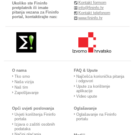
Kontakt formom
Ukoliko ste Fininfo
pretplatnik ili imate
info@fininfo.hr
pitanja vezana za Fininfo
Kontakt telefonom
portal, kontaktirajte nas:
www.fininfo.hr
O nama
FAQ & Upute
Tko smo
Najčešća korisnička pitanja
i odgovori
Naša vizija
Upute za korištenje
Naš tim
aplikacije
Zapošljavanje
Video upute
Opći uvjeti poslovanja
Oglašavanje
Uvjeti korištenja Fininfo
Oglašavanje na Fininfo
portala
portalu
Izjava o zaštiti osobnih
podataka
Načini plaćanja