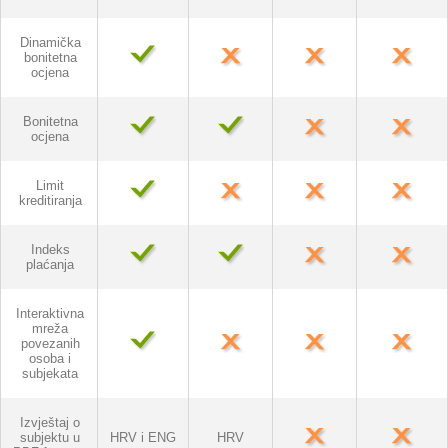
Dinamička
bonitetna
ocjena
Bonitetna
ocjena
Limit
kreditiranja
Indeks
plaćanja
Interaktivna
mreža
povezanih
osoba i
subjekata
Izvještaj o
subjektu u
HRV i ENG
HRV