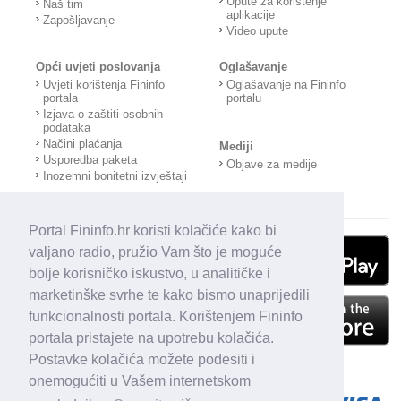
Upute za korištenje
Naš tim
aplikacije
Zapošljavanje
Video upute
Opći uvjeti poslovanja
Oglašavanje
Uvjeti korištenja Fininfo
Oglašavanje na Fininfo
portala
portalu
Izjava o zaštiti osobnih
podataka
Načini plaćanja
Mediji
Usporedba paketa
Objave za medije
Inozemni bonitetni izvještaji
Portal Fininfo.hr koristi kolačiće kako bi
valjano radio, pružio Vam što je moguće
bolje korisničko iskustvo, u analitičke i
marketinške svrhe te kako bismo unaprijedili
funkcionalnosti portala. Korištenjem Fininfo
portala pristajete na upotrebu kolačića.
Postavke kolačića možete podesiti i
onemogućiti u Vašem internetskom