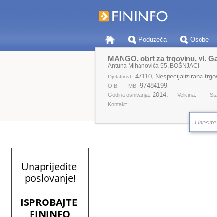
Poduzeća
Osobe
MANGO, obrt za trgovinu, vl. Ga
Antuna Mihanovića 55, BOŠNJACI
47110, Nespecijalizirana trg
Djelatnost:
97484199
OIB:
MB:
2014.
-
Godina osnivanja:
Veličina:
Sta
Kontakt: