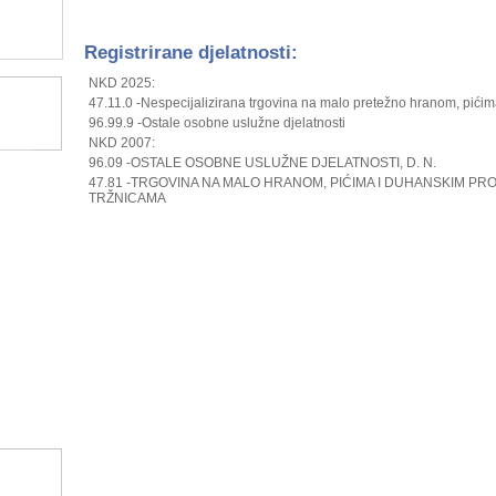
Registrirane djelatnosti:
NKD 2025:
47.11.0 -Nespecijalizirana trgovina na malo pretežno hranom, pići
96.99.9 -Ostale osobne uslužne djelatnosti
NKD 2007:
96.09 -OSTALE OSOBNE USLUŽNE DJELATNOSTI, D. N.
47.81 -TRGOVINA NA MALO HRANOM, PIĆIMA I DUHANSKIM PRO
TRŽNICAMA