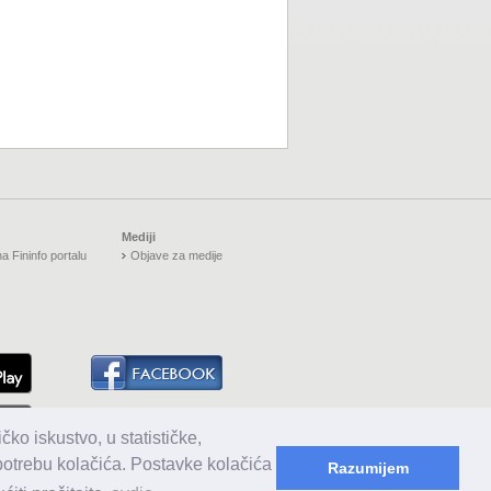
Mediji
a Fininfo portalu
Objave za medije
čko iskustvo, u statističke,
upotrebu kolačića. Postavke kolačića
Razumijem