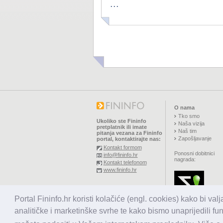
...
O nama
Tko smo
Ukoliko ste Fininfo
Naša vizija
pretplatnik ili imate
Naš tim
pitanja vezana za Fininfo
Zapošljavanje
portal, kontaktirajte nas:
Kontakt formom
Ponosni dobitnici
info@fininfo.hr
nagrada:
Kontakt telefonom
www.fininfo.hr
© 2026,
El koncept d.o.o.
Portal Fininfo.hr koristi kolačiće (engl. cookies) kako bi val
Sva prava pridržana.
analitičke i marketinške svrhe te kako bismo unaprijedili fu