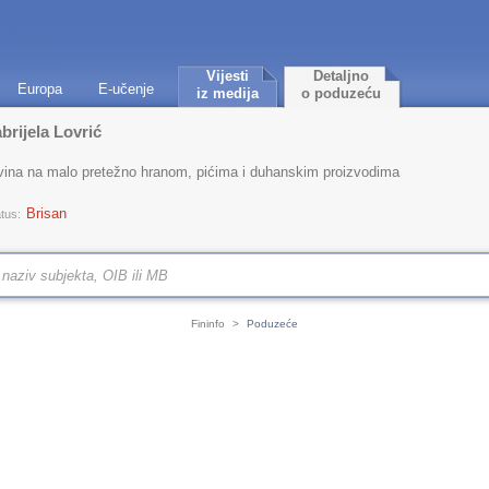
Vijesti
Detaljno
Europa
E-učenje
iz medija
o poduzeću
brijela Lovrić
ovina na malo pretežno hranom, pićima i duhanskim proizvodima
Brisan
tus:
Fininfo
>
Poduzeće