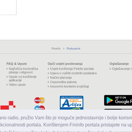
Fininfo
>
Poduzeće
FAQ & Upute
Opći uvjeti poslovanja
Oglašavanje
Najčešća korisnička
Uvjeti korištenja Fininfo portala
Oglašavanje n
pitanja i odgovori
Izjava o zaštiti osobnih podataka
Upute za korištenje
Načini plaćanja
aplikacije
Usporedba paketa
Video upute
Inozemni bonitetni izvještaji
jano radio, pružio Vam što je moguće jednostavnije i bolje korisni
nkcionalnosti portala. Korištenjem Fininfo portala pristajete na 