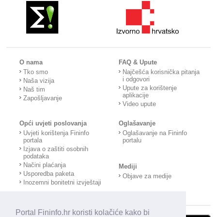
O nama
FAQ & Upute
Tko smo
Najčešća korisnička pitanja
i odgovori
Naša vizija
Upute za korištenje
Naš tim
aplikacije
Zapošljavanje
Video upute
Opći uvjeti poslovanja
Oglašavanje
Uvjeti korištenja Fininfo
Oglašavanje na Fininfo
portala
portalu
Izjava o zaštiti osobnih
podataka
Načini plaćanja
Mediji
Usporedba paketa
Objave za medije
Inozemni bonitetni izvještaji
Portal Fininfo.hr koristi kolačiće kako bi