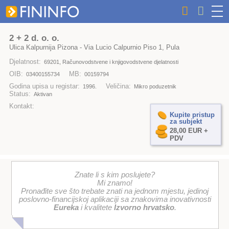
2 + 2 d. o. o.
Ulica Kalpurnija Pizona - Via Lucio Calpurnio Piso 1, Pula
Djelatnost:
69201, Računovodstvene i knjigovodstvene djelatnosti
OIB:
MB:
03400155734
00159794
Godina upisa u registar:
Veličina:
1996.
Mikro poduzetnik
Status:
Aktivan
Kontakt:
Kupite pristup
za subjekt
28,00 EUR +
PDV
Znate li s kim poslujete?
Mi znamo!
Pronađite sve što trebate znati na jednom mjestu, jedinoj
poslovno-financijskoj aplikaciji sa znakovima inovativnosti
Eureka
i kvalitete
Izvorno hrvatsko
.