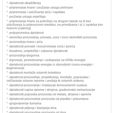
* -djelatnosti skladištenja
* -pripremanje hrane i pružanje usluga prehrane
* -pripremanje i usluživanje pića i napitaka
* -pružanje usluga smještaja
* -pripremanje hrane za potrošnju na drugom mjestu sa ili bez
usluživanja (u prijevoznom sredstvu, na priredbama i sl.) i opskrba tom
hranom (catering)
* -poljoprivredna djelatnost
* -ekološka proizvodnja, prerada, uvoz i izvoz ekoloških proizvoda
* -proizvodnja hrane i pića
* -djelatnosti prerade i konzerviranje voća i povrća
* -kreativne, umjetničke i zabavne djelatnosti
* -proizvodnja biogoriva
* -trgovanje, posredovanje i zastupanje na tržištu energije
* -djelatnost proizvodnje energije iz obnovljivih izvora energije i
kogeneracije
* -djelatnost montaže solarnih kolektora
* -djelatnost proizvodnje, projektiranja, montaže, popravaka i
održavanje solarne opreme i uređaja te solarnih sistema
* -djelatnost proizvodnje i instalacije termosolarnih sustava
* -djelatnosti najma opreme i strojeva, građevinske mehanizacije
* -djelatnosti popravka proizvoda od metala, strojeva i opreme
* -djelatnosti proizvodnje proizvoda od plastike i poliuretana
* -gospodarenje šumama
* -djelatnosti piljenja i blanjanja drva
* -djelatnosti proizvodnje proizvoda od drva