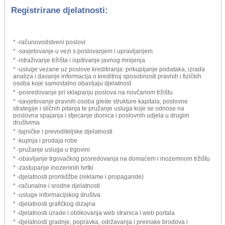
Registrirane djelatnosti:
* -računovodstveni poslovi
* -savjetovanje u vezi s poslovanjem i upravljanjem
* -istraživanje tržišta i ispitivanje javnog mnijenja
* -usluge vezane uz poslove kreditiranja: prikupljanje podataka, izrada
analiza i davanje informacija o kreditnoj sposobnosti pravnih i fizičkih
osoba koje samostalno obavljaju djelatnost
* -posredovanje pri sklapanju poslova na novčanom tržištu
* -savjetovanje pravnih osoba glede strukture kapitala, poslovne
strategije i sličnih pitanja te pružanje usluga koje se odnose na
poslovna spajanja i stjecanje dionica i poslovnih udjela u drugim
društvima
* -tajničke i prevoditeljske djelatnosti
* -kupnja i prodaja robe
* -pružanje usluga u trgovini
* -obavljanje trgovačkog posredovanja na domaćem i inozemnom tržištu
* -zastupanje inozemnih tvrtki
* -djelatnosti promidžbe (reklame i propagande)
* -računalne i srodne djelatnosti
* -usluge informacijskog društva
* -djelatnosti grafičkog dizajna
* -djelatnosti izrade i oblikovanja web stranica i web portala
* -djelatnosti gradnje, popravka, održavanja i preinake brodova i