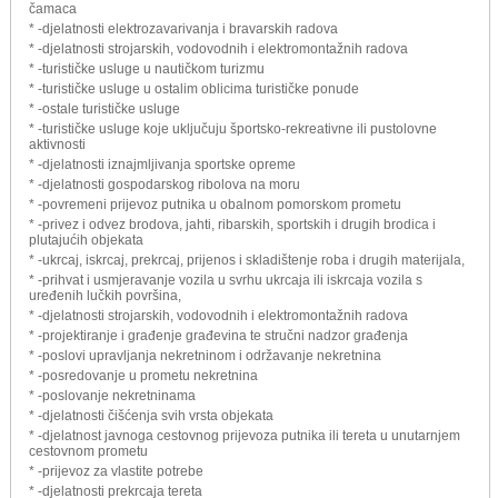
čamaca
* -djelatnosti elektrozavarivanja i bravarskih radova
* -djelatnosti strojarskih, vodovodnih i elektromontažnih radova
* -turističke usluge u nautičkom turizmu
* -turističke usluge u ostalim oblicima turističke ponude
* -ostale turističke usluge
* -turističke usluge koje uključuju športsko-rekreativne ili pustolovne
aktivnosti
* -djelatnosti iznajmljivanja sportske opreme
* -djelatnosti gospodarskog ribolova na moru
* -povremeni prijevoz putnika u obalnom pomorskom prometu
* -privez i odvez brodova, jahti, ribarskih, sportskih i drugih brodica i
plutajućih objekata
* -ukrcaj, iskrcaj, prekrcaj, prijenos i skladištenje roba i drugih materijala,
* -prihvat i usmjeravanje vozila u svrhu ukrcaja ili iskrcaja vozila s
uređenih lučkih površina,
* -djelatnosti strojarskih, vodovodnih i elektromontažnih radova
* -projektiranje i građenje građevina te stručni nadzor građenja
* -poslovi upravljanja nekretninom i održavanje nekretnina
* -posredovanje u prometu nekretnina
* -poslovanje nekretninama
* -djelatnosti čišćenja svih vrsta objekata
* -djelatnost javnoga cestovnog prijevoza putnika ili tereta u unutarnjem
cestovnom prometu
* -prijevoz za vlastite potrebe
* -djelatnosti prekrcaja tereta