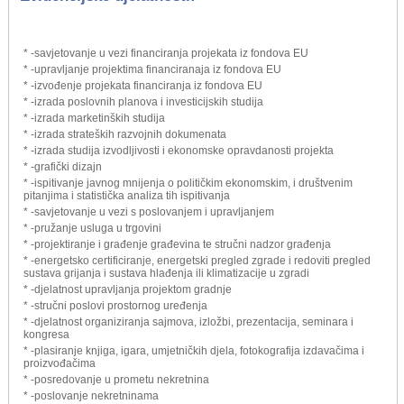
* -savjetovanje u vezi financiranja projekata iz fondova EU
* -upravljanje projektima financiranaja iz fondova EU
* -izvođenje projekata financiranja iz fondova EU
* -izrada poslovnih planova i investicijskih studija
* -izrada marketinških studija
* -izrada strateških razvojnih dokumenata
* -izrada studija izvodljivosti i ekonomske opravdanosti projekta
* -grafički dizajn
* -ispitivanje javnog mnijenja o političkim ekonomskim, i društvenim
pitanjima i statistička analiza tih ispitivanja
* -savjetovanje u vezi s poslovanjem i upravljanjem
* -pružanje usluga u trgovini
* -projektiranje i građenje građevina te stručni nadzor građenja
* -energetsko certificiranje, energetski pregled zgrade i redoviti pregled
sustava grijanja i sustava hlađenja ili klimatizacije u zgradi
* -djelatnost upravljanja projektom gradnje
* -stručni poslovi prostornog uređenja
* -djelatnost organiziranja sajmova, izložbi, prezentacija, seminara i
kongresa
* -plasiranje knjiga, igara, umjetničkih djela, fotokografija izdavačima i
proizvođačima
* -posredovanje u prometu nekretnina
* -poslovanje nekretninama