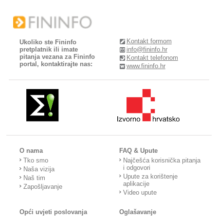
Kontakt formom
Ukoliko ste Fininfo
pretplatnik ili imate
info@fininfo.hr
pitanja vezana za Fininfo
Kontakt telefonom
portal, kontaktirajte nas:
www.fininfo.hr
O nama
FAQ & Upute
Tko smo
Najčešća korisnička pitanja
i odgovori
Naša vizija
Upute za korištenje
Naš tim
aplikacije
Zapošljavanje
Video upute
Opći uvjeti poslovanja
Oglašavanje