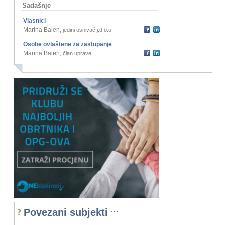
Sadašnje
Vlasnici
Marina Balen
,
jedini osnivač j.d.o.o.
Osobe ovlaštene za zastupanje
Marina Balen
,
član uprave
...
Povezani subjekti