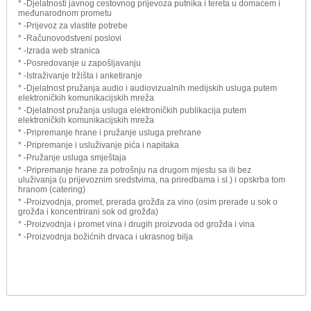
* -Djelatnosti javnog cestovnog prijevoza putnika i tereta u domaćem i
međunarodnom prometu
* -Prijevoz za vlastite potrebe
* -Računovodstveni poslovi
* -Izrada web stranica
* -Posredovanje u zapošljavanju
* -Istraživanje tržišta i anketiranje
* -Djelatnost pružanja audio i audiovizualnih medijskih usluga putem
elektroničkih komunikacijskih mreža
* -Djelatnost pružanja usluga elektroničkih publikacija putem
elektroničkih komunikacijskih mreža
* -Pripremanje hrane i pružanje usluga prehrane
* -Pripremanje i usluživanje pića i napitaka
* -Pružanje usluga smještaja
* -Pripremanje hrane za potrošnju na drugom mjestu sa ili bez
uluživanja (u prijevoznim sredstvima, na priredbama i sl.) i opskrba tom
hranom (catering)
* -Proizvodnja, promet, prerada grožđa za vino (osim prerade u sok o
grožđa i koncentrirani sok od grožđa)
* -Proizvodnja i promet vina i drugih proizvoda od grožđa i vina
* -Proizvodnja božićnih drvaca i ukrasnog bilja