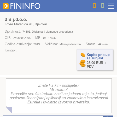
3 B j.d.o.o.
Lovre Matačića 41, Bjelovar
Djelatnost:
74301, Djelatnosti pismenog prevođenja
OIB:
MB:
24683032905
04157656
Godina osnivanja:
Veličina:
Status:
2013.
Mikro poduzetnik
Aktivan
Kontakt:
Kupite pristup
za subjekt
28,00 EUR +
PDV
Znate li s kim poslujete?
Mi znamo!
Pronađite sve što trebate znati na jednom mjestu, jedinoj
poslovno-financijskoj aplikaciji sa znakovima inovativnosti
Eureka
i kvalitete
Izvorno hrvatsko
.