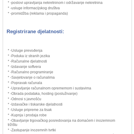
* -poslovi upravljanja nekretninom i održavanje nekretnina
* -usluge informacijskog društva
* -promidžba (reklama i propaganda)
Registrirane djelatnosti:
* -Usluge prevođenja
* -Poduka iz stranih jezika
* -Računalne djelatnosti
* -Izdavanje softvera
* -Računalno programiranje
* -Savjetovanje o računalima
* -Popravak računala
* -Upravljanje računalnom oprememom i sustavima
* -Obrada podataka, hosting (posluživanje)
* -Odnosi s javnošću
* -Izdavačke i tiskarske djelatnosti
* -Usluge pripreme za tisak
* -Kupnja i prodaja robe
* -Obavljanje trgovačkog posredovanja na domaćem i inozemnom
tržištu
* -Zastupanje inozemnih tvrtki