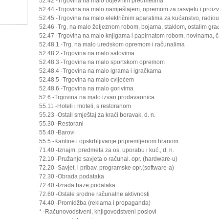
52.42 -Trgovina na malo odjevnim predmetima
52.44 -Trgovina na malo namještajem, opremom za rasvjetu i proizv
52.45 -Trgovina na malo električnim aparatima za kućanstvo, radio
52.46 -Trg. na malo željeznom robom, bojama, staklom, ostalim gr
52.47 -Trgovina na malo knjigama i papirnatom robom, novinama, č
52.48.1 -Trg. na malo uredskom opremom i računalima
52.48.2 -Trgovina na malo satovima
52.48.3 -Trgovina na malo sportskom opremom
52.48.4 -Trgovina na malo igrama i igračkama
52.48.5 -Trgovina na malo cvijećem
52.48.6 -Trgovina na malo gorivima
52.6 -Trgovina na malo izvan prodavaonica
55.11 -Hoteli i moteli, s restoranom
55.23 -Ostali smještaj za kraći boravak, d. n.
55.30 -Restorani
55.40 -Barovi
55.5 -Kantine i opskrbljivanje pripremljenom hranom
71.40 -Iznajm. predmeta za os. uporabu i kuć., d. n.
72.10 -Pružanje savjeta o računal. opr. (hardware-u)
72.20 -Savjet. i pribav. programske opr.(software-a)
72.30 -Obrada podataka
72.40 -Izrada baze podataka
72.60 -Ostale srodne računalne aktivnosti
74.40 -Promidžba (reklama i propaganda)
* -Računovodstveni, knjigovodstveni poslovi