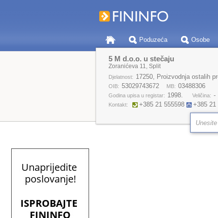
Poduzeća
Osobe
5 M d.o.o. u stečaju
Zoranićeva 11, Split
17250, Proizvodnja ostalih pr
Djelatnost:
53029743672
03488306
OIB:
MB:
1998.
-
Godina upisa u registar:
Veličina:
+385 21 555598
+385 21
Kontakt: