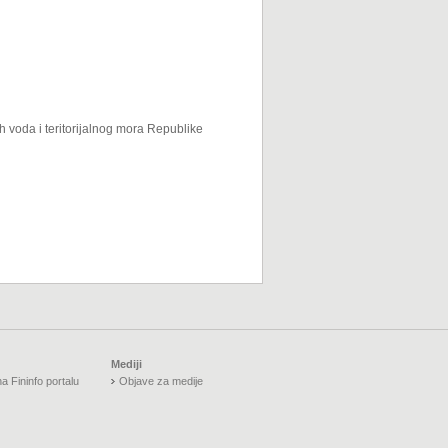
h voda i teritorijalnog mora Republike
Mediji
a Fininfo portalu
Objave za medije