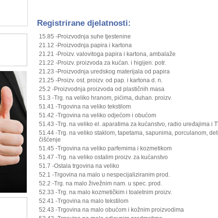
Registrirane djelatnosti:
15.85 -Proizvodnja suhe tjestenine
21.12 -Proizvodnja papira i kartona
21.21 -Proizv. valovitoga papira i kartona, ambalaže
21.22 -Proizv. proizvoda za kućan. i higijen. potr.
21.23 -Proizvodnja uredskog materijala od papira
21.25 -Proizv. ost. proizv. od pap. i kartona d. n.
25.2 -Proizvodnja proizvoda od plastičnih masa
51.3 -Trg. na veliko hranom, pićima, duhan. proizv.
51.41 -Trgovina na veliko tekstilom
51.42 -Trgovina na veliko odjećom i obućom
51.43 -Trg. na veliko el. aparatima za kućanstvo, radio uređajima i 
51.44 -Trg. na veliko staklom, tapetama, sapunima, porculanom, det
čišćenje
51.45 -Trgovina na veliko parfemima i kozmetikom
51.47 -Trg. na veliko ostalim proizv. za kućanstvo
51.7 -Ostala trgovina na veliko
52.1 -Trgovina na malo u nespecijaliziranim prod.
52.2 -Trg. na malo živežnim nam. u spec. prod.
52.33 -Trg. na malo kozmetičkim i toaletnim proizv.
52.41 -Trgovina na malo tekstilom
52.43 -Trgovina na malo obućom i kožnim proizvodima