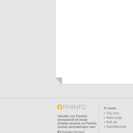
O nama
Tko smo
Ukoliko ste Fininfo
Naša vizija
pretplatnik ili imate
Naš tim
pitanja vezana za Fininfo
Zapošljavanje
portal, kontaktirajte nas:
Kontakt formom