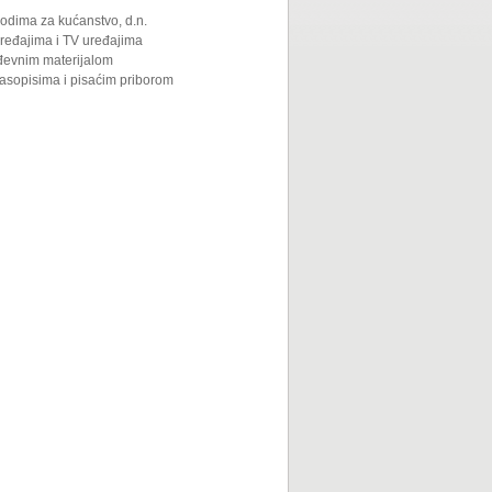
odima za kućanstvo, d.n.
uređajima i TV uređajima
ađevnim materijalom
asopisima i pisaćim priborom