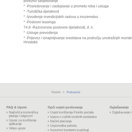
porezno savjetovanje
* -Posredovanje i zastupanje u prometu roba i usluga
* -Turistička djelatnost
* -Izvođenje investicijskih radova u inozemstvu
* -Poslovni leasinga
74.8 -Raznovrsne poslovne djelatnosti, d. n.
* -Usluge prevođenja
* -Prijevoz i iznajmljivanje sredstava na području unutrašnjih morski
Hrvatske
Fininfo
>
Poduzeće
FAQ & Upute
Opći uvjeti poslovanja
Oglašavanje
Najčešća korisnička
Uvjeti korištenja Fininfo portala
Oglašavanje n
pitanja i odgovori
Izjava o zaštiti osobnih podataka
Upute za korištenje
Načini plaćanja
aplikacije
Usporedba paketa
Video upute
Inozemni bonitetni izvještaji