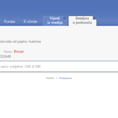
Vijesti
Detaljno
Europa
E-učenje
iz medija
o poduzeću
oizvoda od papira i kartona
Brisan
Status:
 311648
Fininfo
>
Poduzeće