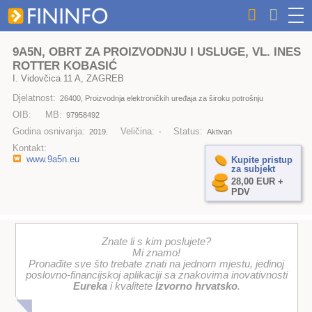
9A5N, OBRT ZA PROIZVODNJU I USLUGE, VL. INES
ROTTER KOBASIĆ
I. Vidovčica 11 A, ZAGREB
Djelatnost:
26400, Proizvodnja elektroničkih uređaja za široku potrošnju
OIB:
MB:
97958492
Godina osnivanja:
Veličina:
Status:
2019.
-
Aktivan
Kontakt:
www.9a5n.eu
Kupite pristup
za subjekt
28,00 EUR +
PDV
Znate li s kim poslujete?
Mi znamo!
Pronađite sve što trebate znati na jednom mjestu, jedinoj
poslovno-financijskoj aplikaciji sa znakovima inovativnosti
Eureka
i kvalitete
Izvorno hrvatsko
.