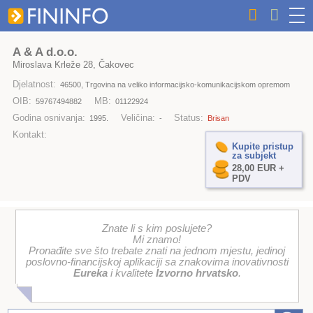
A & A d.o.o.
Miroslava Krleže 28, Čakovec
Djelatnost:
46500, Trgovina na veliko informacijsko-komunikacijskom opremom
OIB:
MB:
59767494882
01122924
Godina osnivanja:
Veličina:
Status:
1995.
-
Brisan
Kontakt:
Kupite pristup
za subjekt
28,00 EUR +
PDV
Znate li s kim poslujete?
Mi znamo!
Pronađite sve što trebate znati na jednom mjestu, jedinoj
poslovno-financijskoj aplikaciji sa znakovima inovativnosti
Eureka
i kvalitete
Izvorno hrvatsko
.