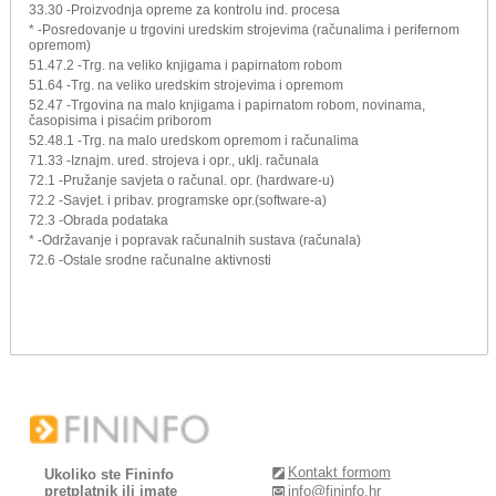
33.30 -Proizvodnja opreme za kontrolu ind. procesa
* -Posredovanje u trgovini uredskim strojevima (računalima i perifernom
opremom)
51.47.2 -Trg. na veliko knjigama i papirnatom robom
51.64 -Trg. na veliko uredskim strojevima i opremom
52.47 -Trgovina na malo knjigama i papirnatom robom, novinama,
časopisima i pisaćim priborom
52.48.1 -Trg. na malo uredskom opremom i računalima
71.33 -Iznajm. ured. strojeva i opr., uklj. računala
72.1 -Pružanje savjeta o računal. opr. (hardware-u)
72.2 -Savjet. i pribav. programske opr.(software-a)
72.3 -Obrada podataka
* -Održavanje i popravak računalnih sustava (računala)
72.6 -Ostale srodne računalne aktivnosti
Kontakt formom
Ukoliko ste Fininfo
pretplatnik ili imate
info@fininfo.hr