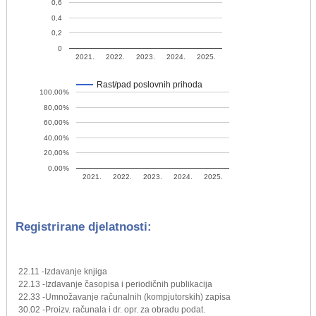
0,6
0,4
0,2
0
2021.
2022.
2023.
2024.
2025.
Rast/pad poslovnih prihoda
100,00%
80,00%
60,00%
40,00%
20,00%
0,00%
2021.
2022.
2023.
2024.
2025.
Registrirane djelatnosti:
22.11 -Izdavanje knjiga
22.13 -Izdavanje časopisa i periodičnih publikacija
22.33 -Umnožavanje računalnih (kompjutorskih) zapisa
30.02 -Proizv. računala i dr. opr. za obradu podat.