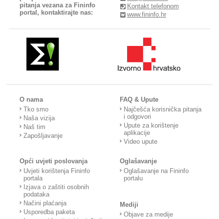
pitanja vezana za Fininfo
Kontakt telefonom
portal, kontaktirajte nas:
www.fininfo.hr
O nama
FAQ & Upute
Tko smo
Najčešća korisnička pitanja
i odgovori
Naša vizija
Upute za korištenje
Naš tim
aplikacije
Zapošljavanje
Video upute
Opći uvjeti poslovanja
Oglašavanje
Uvjeti korištenja Fininfo
Oglašavanje na Fininfo
portala
portalu
Izjava o zaštiti osobnih
podataka
Načini plaćanja
Mediji
Usporedba paketa
Objave za medije