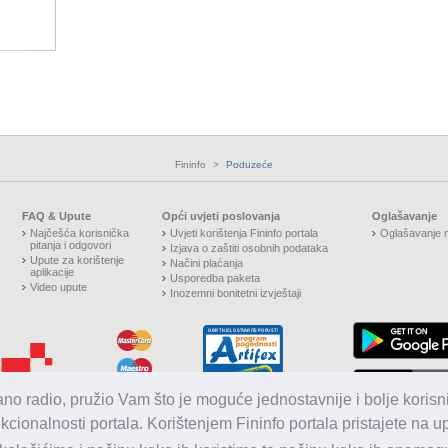
Fininfo
>
Poduzeće
FAQ & Upute
Opći uvjeti poslovanja
Oglašavanje
Najčešća korisnička
Uvjeti korištenja Fininfo portala
Oglašavanje n
pitanja i odgovori
Izjava o zaštiti osobnih podataka
Upute za korištenje
Načini plaćanja
aplikacije
Usporedba paketa
Video upute
Inozemni bonitetni izvještaji
jano radio, pružio Vam što je moguće jednostavnije i bolje korisni
nkcionalnosti portala. Korištenjem Fininfo portala pristajete na 