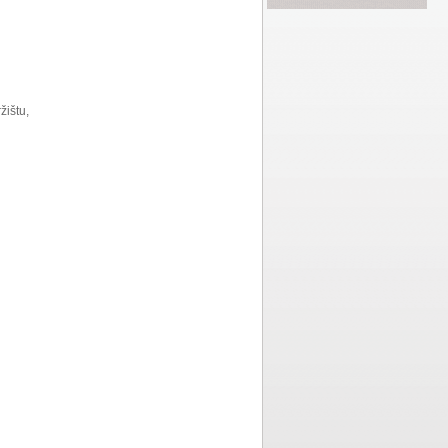
ištu,