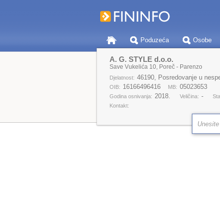
Poduzeća
Osobe
A. G. STYLE d.o.o.
Save Vukelića 10, Poreč - Parenzo
46190, Posredovanje u nespeci
Djelatnost:
16166496416
05023653
OIB:
MB:
2018.
-
Godina osnivanja:
Veličina:
Sta
Kontakt: