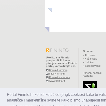
...
O nama
Tko smo
Ukoliko ste Fininfo
Naša vizija
pretplatnik ili imate
Naš tim
pitanja vezana za Fininfo
Zapošljavanje
portal, kontaktirajte nas:
Kontakt formom
Ponosni dobitnici
info@fininfo.hr
nagrada:
Kontakt telefonom
www.fininfo.hr
© 2026,
El koncept d.o.o.
Portal Fininfo.hr koristi kolačiće (engl. cookies) kako bi val
Sva prava pridržana.
analitičke i marketinške svrhe te kako bismo unaprijedili fu