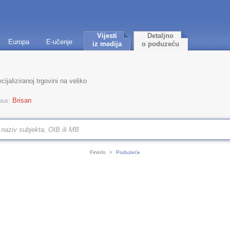
Vijesti
Detaljno
Europa
E-učenje
iz medija
o poduzeću
jaliziranoj trgovini na veliko
Brisan
tus:
Fininfo
>
Poduzeće