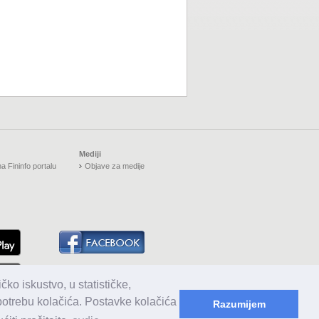
Mediji
a Fininfo portalu
Objave za medije
čko iskustvo, u statističke,
upotrebu kolačića. Postavke kolačića
Razumijem