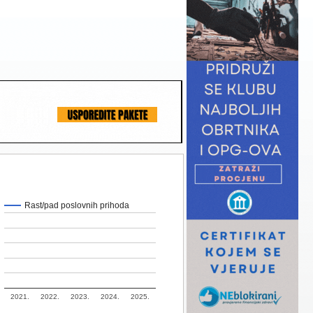
Rast/pad poslovnih prihoda
2021.
2022.
2023.
2024.
2025.