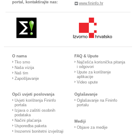
portal, kontaktirajte nas:
www.fininfo.hr
O nama
FAQ & Upute
Tko smo
Najčešća korisnička pitanja
i odgovori
Naša vizija
Upute za korištenje
Naš tim
aplikacije
Zapošljavanje
Video upute
Opći uvjeti poslovanja
Oglašavanje
Uvjeti korištenja Fininfo
Oglašavanje na Fininfo
portala
portalu
Izjava o zaštiti osobnih
podataka
Načini plaćanja
Mediji
Usporedba paketa
Objave za medije
Inozemni bonitetni izvještaji