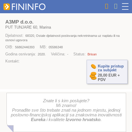
A3MP d.o.o.
PUT TUNJARE 60, Marina
Djelatnost:
68320, Ostale djelatnosti poslovanja nekretninama uz naplatu ili na
osnovi ugovora
OIB:
MB:
56862446393
05586348
Godina osnivanja:
Veličina:
Status:
2020.
-
Brisan
Kontakt:
Kupite pristup
za subjekt
28,00 EUR +
PDV
Znate li s kim poslujete?
Mi znamo!
Pronađite sve što trebate znati na jednom mjestu, jedinoj
poslovno-financijskoj aplikaciji sa znakovima inovativnosti
Eureka
i kvalitete
Izvorno hrvatsko
.