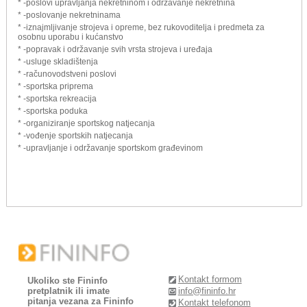
* -poslovi upravljanja nekretninom i održavanje nekretnina
* -poslovanje nekretninama
* -iznajmljivanje strojeva i opreme, bez rukovoditelja i predmeta za
osobnu uporabu i kućanstvo
* -popravak i održavanje svih vrsta strojeva i uređaja
* -usluge skladištenja
* -računovodstveni poslovi
* -sportska priprema
* -sportska rekreacija
* -sportska poduka
* -organiziranje sportskog natjecanja
* -vođenje sportskih natjecanja
* -upravljanje i održavanje sportskom građevinom
Kontakt formom
Ukoliko ste Fininfo
pretplatnik ili imate
info@fininfo.hr
pitanja vezana za Fininfo
Kontakt telefonom