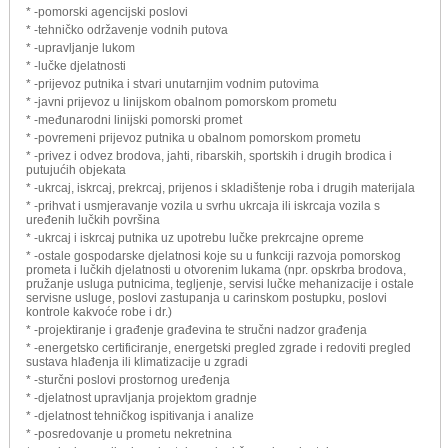
* -pomorski agencijski poslovi
* -tehničko održavenje vodnih putova
* -upravljanje lukom
* -lučke djelatnosti
* -prijevoz putnika i stvari unutarnjim vodnim putovima
* -javni prijevoz u linijskom obalnom pomorskom prometu
* -međunarodni linijski pomorski promet
* -povremeni prijevoz putnika u obalnom pomorskom prometu
* -privez i odvez brodova, jahti, ribarskih, sportskih i drugih brodica i
putujućih objekata
* -ukrcaj, iskrcaj, prekrcaj, prijenos i skladištenje roba i drugih materijala
* -prihvat i usmjeravanje vozila u svrhu ukrcaja ili iskrcaja vozila s
uređenih lučkih površina
* -ukrcaj i iskrcaj putnika uz upotrebu lučke prekrcajne opreme
* -ostale gospodarske djelatnosi koje su u funkciji razvoja pomorskog
prometa i lučkih djelatnosti u otvorenim lukama (npr. opskrba brodova,
pružanje usluga putnicima, tegljenje, servisi lučke mehanizacije i ostale
servisne usluge, poslovi zastupanja u carinskom postupku, poslovi
kontrole kakvoće robe i dr.)
* -projektiranje i građenje građevina te stručni nadzor građenja
* -energetsko certificiranje, energetski pregled zgrade i redoviti pregled
sustava hlađenja ili klimatizacije u zgradi
* -sturčni poslovi prostornog uređenja
* -djelatnost upravljanja projektom gradnje
* -djelatnost tehničkog ispitivanja i analize
* -posredovanje u prometu nekretnina