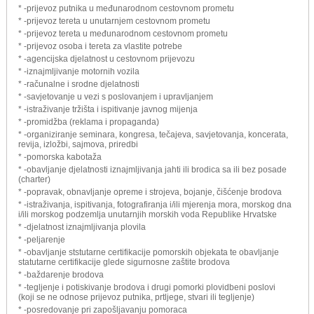
* -prijevoz putnika u međunarodnom cestovnom prometu
* -prijevoz tereta u unutarnjem cestovnom prometu
* -prijevoz tereta u međunarodnom cestovnom prometu
* -prijevoz osoba i tereta za vlastite potrebe
* -agencijska djelatnost u cestovnom prijevozu
* -iznajmljivanje motornih vozila
* -računalne i srodne djelatnosti
* -savjetovanje u vezi s poslovanjem i upravljanjem
* -istraživanje tržišta i ispitivanje javnog mijenja
* -promidžba (reklama i propaganda)
* -organiziranje seminara, kongresa, tečajeva, savjetovanja, koncerata,
revija, izložbi, sajmova, priredbi
* -pomorska kabotaža
* -obavljanje djelatnosti iznajmljivanja jahti ili brodica sa ili bez posade
(charter)
* -popravak, obnavljanje opreme i strojeva, bojanje, čišćenje brodova
* -istraživanja, ispitivanja, fotografiranja i/ili mjerenja mora, morskog dna
i/ili morskog podzemlja unutarnjih morskih voda Republike Hrvatske
* -djelatnost iznajmljivanja plovila
* -peljarenje
* -obavljanje ststutarne certifikacije pomorskih objekata te obavljanje
statutarne certifikacije glede sigurnosne zaštite brodova
* -baždarenje brodova
* -tegljenje i potiskivanje brodova i drugi pomorki plovidbeni poslovi
(koji se ne odnose prijevoz putnika, prtljege, stvari ili tegljenje)
* -posredovanje pri zapošljavanju pomoraca