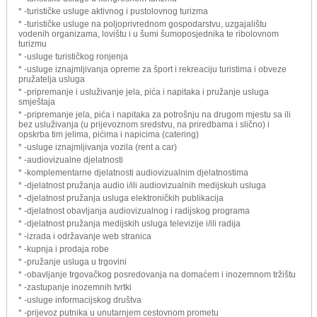
* -turističke usluge aktivnog i pustolovnog turizma
* -turističke usluge na poljoprivrednom gospodarstvu, uzgajalištu
vodenih organizama, lovištu i u šumi šumoposjednika te ribolovnom
turizmu
* -usluge turističkog ronjenja
* -usluge iznajmljivanja opreme za šport i rekreaciju turistima i obveze
pružatelja usluga
* -pripremanje i usluživanje jela, pića i napitaka i pružanje usluga
smještaja
* -pripremanje jela, pića i napitaka za potrošnju na drugom mjestu sa ili
bez usluživanja (u prijevoznom sredstvu, na priredbama i slično) i
opskrba tim jelima, pićima i napicima (catering)
* -usluge iznajmljivanja vozila (rent a car)
* -audiovizualne djelatnosti
* -komplementarne djelatnosti audiovizualnim djelatnostima
* -djelatnost pružanja audio i/ili audiovizualnih medijskuh usluga
* -djelatnost pružanja usluga elektroničkih publikacija
* -djelatnost obavljanja audiovizualnog i radijskog programa
* -djelatnost pružanja medijskih usluga televizije i/ili radija
* -izrada i održavanje web stranica
* -kupnja i prodaja robe
* -pružanje usluga u trgovini
* -obavljanje trgovačkog posredovanja na domaćem i inozemnom tržištu
* -zastupanje inozemnih tvrtki
* -usluge informacijskog društva
* -prijevoz putnika u unutarnjem cestovnom prometu