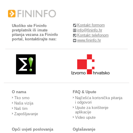
Kontakt formom
Ukoliko ste Fininfo
pretplatnik ili imate
info@fininfo.hr
pitanja vezana za Fininfo
Kontakt telefonom
portal, kontaktirajte nas:
www.fininfo.hr
O nama
FAQ & Upute
Tko smo
Najčešća korisnička pitanja
i odgovori
Naša vizija
Upute za korištenje
Naš tim
aplikacije
Zapošljavanje
Video upute
Opći uvjeti poslovanja
Oglašavanje