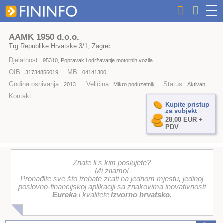
AAMK 1950 d.o.o.
Trg Republike Hrvatske 3/1, Zagreb
Djelatnost:
95310, Popravak i održavanje motornih vozila
OIB:
MB:
31734856019
04141300
Godina osnivanja:
Veličina:
Status:
2013.
Mikro poduzetnik
Aktivan
Kontakt:
Kupite pristup
za subjekt
28,00 EUR +
PDV
Znate li s kim poslujete?
Mi znamo!
Pronađite sve što trebate znati na jednom mjestu, jedinoj
poslovno-financijskoj aplikaciji sa znakovima inovativnosti
Eureka
i kvalitete
Izvorno hrvatsko
.