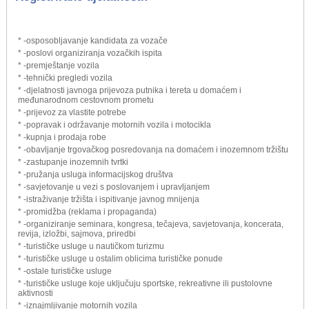
* -osposobljavanje kandidata za vozače
* -poslovi organiziranja vozačkih ispita
* -premještanje vozila
* -tehnički pregledi vozila
* -djelatnosti javnoga prijevoza putnika i tereta u domaćem i
međunarodnom cestovnom prometu
* -prijevoz za vlastite potrebe
* -popravak i održavanje motornih vozila i motocikla
* -kupnja i prodaja robe
* -obavljanje trgovačkog posredovanja na domaćem i inozemnom tržištu
* -zastupanje inozemnih tvrtki
* -pružanja usluga informacijskog društva
* -savjetovanje u vezi s poslovanjem i upravljanjem
* -istraživanje tržišta i ispitivanje javnog mnijenja
* -promidžba (reklama i propaganda)
* -organiziranje seminara, kongresa, tečajeva, savjetovanja, koncerata,
revija, izložbi, sajmova, priredbi
* -turističke usluge u nautičkom turizmu
* -turističke usluge u ostalim oblicima turističke ponude
* -ostale turističke usluge
* -turističke usluge koje uključuju sportske, rekreativne ili pustolovne
aktivnosti
* -iznajmljivanje motornih vozila