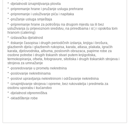
* -djelatnosti iznajmljivanja plovila
* -pripremanje hrane i pružanje usluga prehrane
* -pripremanje i usluživanje pića i napitaka
* -pružanje usluga smještaja
* -pripremanje hrane za potrošnju na drugom mjestu sa ili bez
usluživanja (u prijevoznom sredstvu, na priredbama i sl.) i opskrba tom
hranom (catering)
* -izdavačka djelatnost
* -tiskanje časopisa i drugih periodičnih izdanja, knjiga i brošura,
glazbenih djela i glazbenih rukopisa, karata, atlasa, plakata, igraćih
karata, djelovodnika, albuma, poslovnih obrazaca, papirne robe za
osobne potrebe i drugih tiskanih stvari putem knjigotiska,
termokopiranja, ofseta, fotogravure, sitotiska i drugih tiskarskih strojeva i
strojeva za umnažanje
* -posredovanje u prometu nekretnina
* -poslovanje nekretninama
* -poslovi upravljanja nekretninom i održavanje nekretnina
* -iznajmljivanje strojeva i opreme, bez rukovatelja i predmeta za
osobnu uporabu i kućanstvo
* -djelatnost otpremništva
* -skladištenje robe