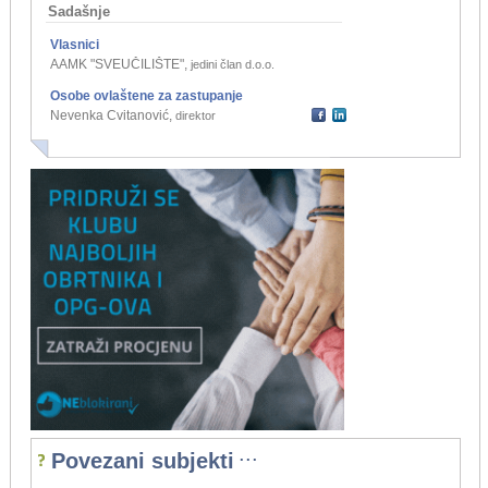
Sadašnje
Vlasnici
AAMK "SVEUČILIŠTE"
,
jedini član d.o.o.
Osobe ovlaštene za zastupanje
Nevenka Cvitanović
,
direktor
...
Povezani subjekti