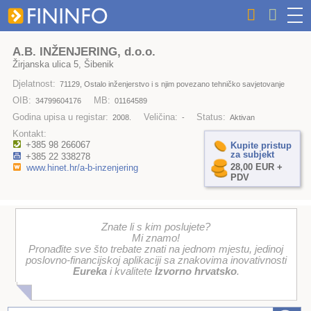
A.B. INŽENJERING, d.o.o.
Žirjanska ulica 5, Šibenik
Djelatnost:
71129, Ostalo inženjerstvo i s njim povezano tehničko savjetovanje
OIB:
MB:
34799604176
01164589
Godina upisa u registar:
Veličina:
Status:
2008.
-
Aktivan
Kontakt:
+385 98 266067
Kupite pristup
za subjekt
+385 22 338278
28,00 EUR +
www.hinet.hr/a-b-inzenjering
PDV
Znate li s kim poslujete?
Mi znamo!
Pronađite sve što trebate znati na jednom mjestu, jedinoj
poslovno-financijskoj aplikaciji sa znakovima inovativnosti
Eureka
i kvalitete
Izvorno hrvatsko
.