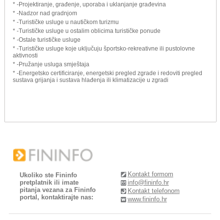
* -Projektiranje, građenje, uporaba i uklanjanje građevina
* -Nadzor nad gradnjom
* -Turističke usluge u nautičkom turizmu
* -Turističke usluge u ostalim oblicima turističke ponude
* -Ostale turističke usluge
* -Turističke usluge koje uključuju športsko-rekreativne ili pustolovne
aktivnosti
* -Pružanje usluga smještaja
* -Energetsko certificiranje, energetski pregled zgrade i redoviti pregled
sustava grijanja i sustava hlađenja ili klimatizacije u zgradi
Kontakt formom
Ukoliko ste Fininfo
pretplatnik ili imate
info@fininfo.hr
pitanja vezana za Fininfo
Kontakt telefonom
portal, kontaktirajte nas:
www.fininfo.hr