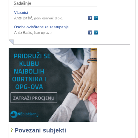
Sadašnje
Vlasnici
Ante Bašić
,
jedini osnivač d.o.o.
Osobe ovlaštene za zastupanje
Ante Bašić
,
član uprave
...
Povezani subjekti