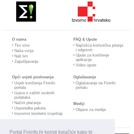
O nama
FAQ & Upute
Tko smo
Najčešća korisnička pitanja
i odgovori
Naša vizija
Upute za korištenje
Naš tim
aplikacije
Zapošljavanje
Video upute
Opći uvjeti poslovanja
Oglašavanje
Uvjeti korištenja Fininfo
Oglašavanje na Fininfo
portala
portalu
Izjava o zaštiti osobnih
podataka
Načini plaćanja
Mediji
Usporedba paketa
Objave za medije
Inozemni bonitetni izvještaji
Portal Fininfo.hr koristi kolačiće kako bi