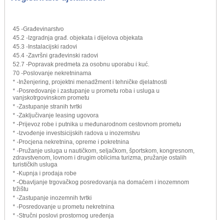
45 -Građevinarstvo
45.2 -Izgradnja građ. objekata i dijelova objekata
45.3 -Instalacijski radovi
45.4 -Završni građevinski radovi
52.7 -Popravak predmeta za osobnu uporabu i kuć.
70 -Poslovanje nekretninama
* -Inženjering, projektni menadžment i tehničke djelatnosti
* -Posredovanje i zastupanje u prometu roba i usluga u
vanjskotrgovinskom prometu
* -Zastupanje stranih tvrtki
* -Zaključivanje leasing ugovora
* -Prijevoz robe i putnika u međunarodnom cestovnom prometu
* -Izvođenje investsicijskih radova u inozemstvu
* -Procjena nekretnina, opreme i pokretnina
* -Pružanje usluga u nautičkom, seljačkom, športskom, kongresnom,
zdravstvenom, lovnom i drugim oblicima turizma, pružanje ostalih
turističkih usluga
* -Kupnja i prodaja robe
* -Obavljanje trgovačkog posredovanja na domaćem i inozemnom
tržištu
* -Zastupanje inozemnih tvrtki
* -Posredovanje u prometu nekretnina
* -Stručni poslovi prostornog uređenja