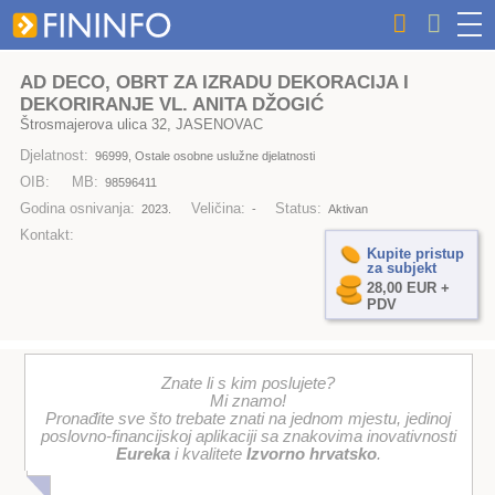
AD DECO, OBRT ZA IZRADU DEKORACIJA I
DEKORIRANJE VL. ANITA DŽOGIĆ
Štrosmajerova ulica 32, JASENOVAC
Djelatnost:
96999, Ostale osobne uslužne djelatnosti
OIB:
MB:
98596411
Godina osnivanja:
Veličina:
Status:
2023.
-
Aktivan
Kontakt:
Kupite pristup
za subjekt
28,00 EUR +
PDV
Znate li s kim poslujete?
Mi znamo!
Pronađite sve što trebate znati na jednom mjestu, jedinoj
poslovno-financijskoj aplikaciji sa znakovima inovativnosti
Eureka
i kvalitete
Izvorno hrvatsko
.