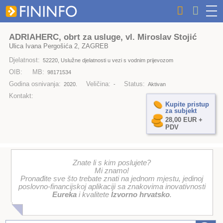
ADRIAHERC, obrt za usluge, vl. Miroslav Stojić
Ulica Ivana Pergošića 2, ZAGREB
Djelatnost:
52220, Uslužne djelatnosti u vezi s vodnim prijevozom
OIB:
MB:
98171534
Godina osnivanja:
Veličina:
Status:
2020.
-
Aktivan
Kontakt:
Kupite pristup
za subjekt
28,00 EUR +
PDV
Znate li s kim poslujete?
Mi znamo!
Pronađite sve što trebate znati na jednom mjestu, jedinoj
poslovno-financijskoj aplikaciji sa znakovima inovativnosti
Eureka
i kvalitete
Izvorno hrvatsko
.