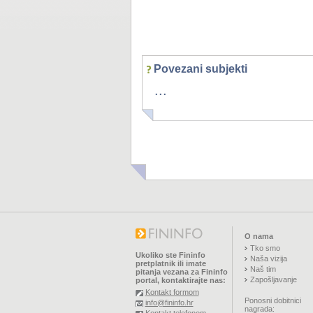
Povezani subjekti
...
O nama
Tko smo
Ukoliko ste Fininfo
Naša vizija
pretplatnik ili imate
Naš tim
pitanja vezana za Fininfo
Zapošljavanje
portal, kontaktirajte nas:
Kontakt formom
Ponosni dobitnici
info@fininfo.hr
nagrada: