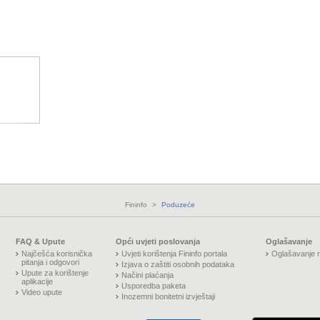
Fininfo
>
Poduzeće
FAQ & Upute
Opći uvjeti poslovanja
Oglašavanje
Najčešća korisnička
Uvjeti korištenja Fininfo portala
Oglašavanje n
pitanja i odgovori
Izjava o zaštiti osobnih podataka
Upute za korištenje
Načini plaćanja
aplikacije
Usporedba paketa
Video upute
Inozemni bonitetni izvještaji