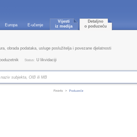
Vijesti
Detaljno
Europa
E-učenje
iz medija
o poduzeću
ra, obrada podataka, usluge poslužitelja i povezane djelatnosti
 poduzetnik
U likvidaciji
Status:
Fininfo
>
Poduzeće