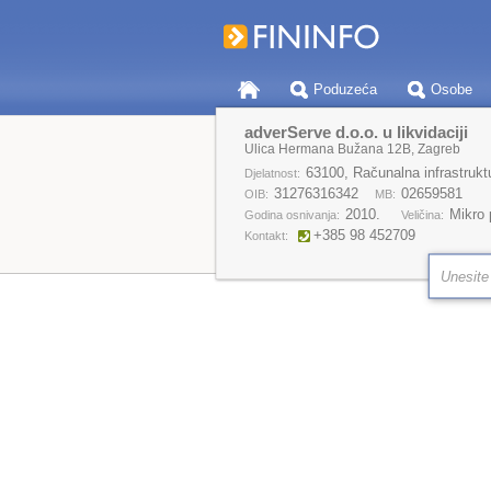
Poduzeća
Osobe
adverServe d.o.o. u likvidaciji
Ulica Hermana Bužana 12B, Zagreb
63100, Računalna infrastruktu
Djelatnost:
31276316342
02659581
OIB:
MB:
2010.
Mikro
Godina osnivanja:
Veličina:
+385 98 452709
Kontakt: