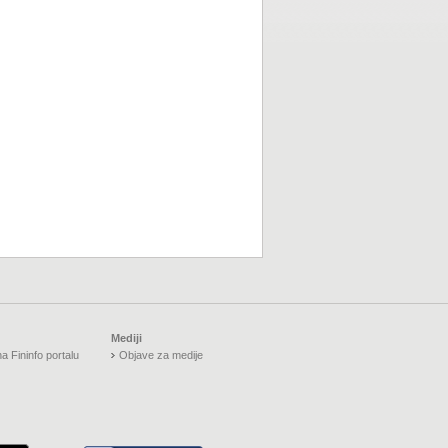
Mediji
a Fininfo portalu
Objave za medije