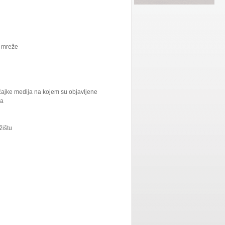
e mreže
ačajke medija na kojem su objavljene
ga
žištu