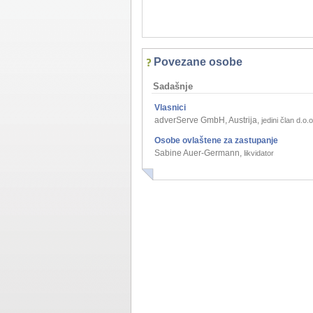
Povezane osobe
Sadašnje
Vlasnici
adverServe GmbH, Austrija
,
jedini član d.o.o
Osobe ovlaštene za zastupanje
Sabine Auer-Germann
,
likvidator