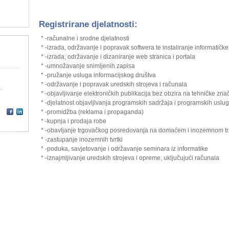
Registrirane djelatnosti:
* -računalne i srodne djelatnosti
* -izrada, održavanje i popravak softwera te instaliranje informatičk
* -izrada, održavanje i dizaniranje web stranica i portala
* -umnožavanje snimljenih zapisa
* -pružanje usluga informacijskog društva
* -održavanje i popravak uredskih strojeva i računala
.
* -objavljivanje elektroničkih publikacija bez obzira na tehničke zn
* -djelatnost objavljivanja programskih sadržaja i programskih uslu
* -promidžba (reklama i propaganda)
* -kupnja i prodaja robe
* -obavljanje trgovačkog posredovanja na domaćem i inozemnom tr
* -zastupanje inozemnih tvrtki
* -poduka, savjetovanje i održavanje seminara iz informatike
* -iznajmljivanje uredskih strojeva i opreme, uključujući računala