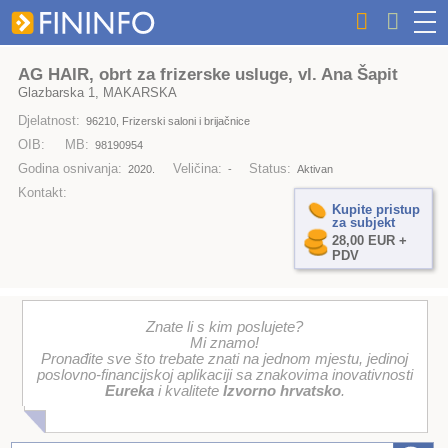
AG HAIR, obrt za frizerske usluge, vl. Ana Šapit
Glazbarska 1, MAKARSKA
Djelatnost:
96210, Frizerski saloni i brijačnice
OIB:
MB:
98190954
Godina osnivanja:
Veličina:
Status:
2020.
-
Aktivan
Kontakt:
Kupite pristup
za subjekt
28,00 EUR +
PDV
Znate li s kim poslujete?
Mi znamo!
Pronađite sve što trebate znati na jednom mjestu, jedinoj
poslovno-financijskoj aplikaciji sa znakovima inovativnosti
Eureka
i kvalitete
Izvorno hrvatsko
.