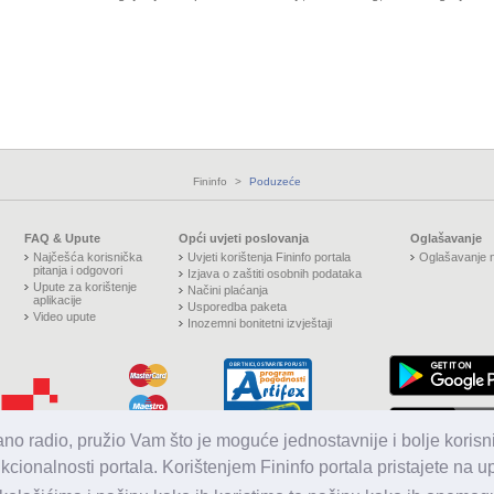
Fininfo
>
Poduzeće
FAQ & Upute
Opći uvjeti poslovanja
Oglašavanje
Najčešća korisnička
Uvjeti korištenja Fininfo portala
Oglašavanje n
pitanja i odgovori
Izjava o zaštiti osobnih podataka
Upute za korištenje
Načini plaćanja
aplikacije
Usporedba paketa
Video upute
Inozemni bonitetni izvještaji
jano radio, pružio Vam što je moguće jednostavnije i bolje korisni
nkcionalnosti portala. Korištenjem Fininfo portala pristajete na 