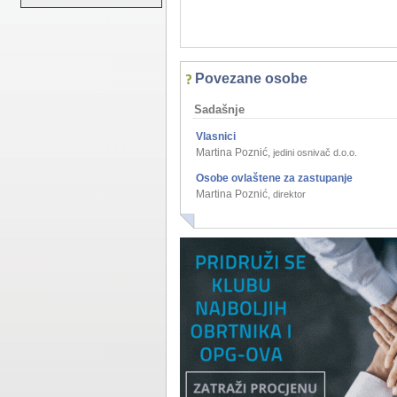
Povezane osobe
Sadašnje
Vlasnici
Martina Poznić
,
jedini osnivač d.o.o.
Osobe ovlaštene za zastupanje
Martina Poznić
,
direktor