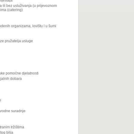
mještaja
a ili bez usluživanja (u prijevoznom
cima (catering)
odenih organizama, lovištu i u šumi
eze pružatelja usluge
dske pomoćne djelatnosti
ijalnih dobara
e
arodne suradnje
tranim tržištima
tog bilja