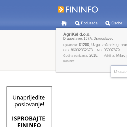
Poduzeća
Osobe
AgriKal d.o.o.
Dragoslavec 157A, Dragoslavec
01280, Uzgoj začinskog, aroma
Djelatnost:
86932352673
05007879
OIB:
MB:
2018.
Mikro
Godina osnivanja:
Veličina:
Kontakt: