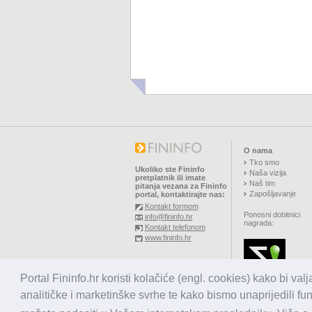
O nama
Tko smo
Ukoliko ste Fininfo
Naša vizija
pretplatnik ili imate
Naš tim
pitanja vezana za Fininfo
Zapošljavanje
portal, kontaktirajte nas:
Kontakt formom
Ponosni dobitnici
info@fininfo.hr
nagrada:
Kontakt telefonom
www.fininfo.hr
© 2026,
El koncept d.o.o.
Portal Fininfo.hr koristi kolačiće (engl. cookies) kako bi val
Sva prava pridržana.
analitičke i marketinške svrhe te kako bismo unaprijedili fu