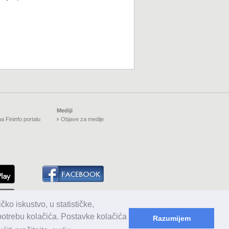
Mediji
a Fininfo portalu
Objave za medije
čko iskustvo, u statističke,
upotrebu kolačića. Postavke kolačića
Razumijem