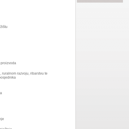
žištu
h proizvoda
, ruralnom razvoju, ribarstvu te
posjednika
ta
nje