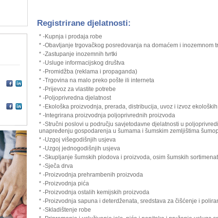
Registrirane djelatnosti:
* -Kupnja i prodaja robe
* -Obavljanje trgovačkog posredovanja na domaćem i inozemnom tr
* -Zastupanje inozemnih tvrtki
* -Usluge informacijskog društva
* -Promidžba (reklama i propaganda)
* -Trgovina na malo preko pošte ili interneta
* -Prijevoz za vlastite potrebe
* -Poljoprivredna djelatnost
* -Ekološka proizvodnja, prerada, distribucija, uvoz i izvoz ekološki
* -Integrirana proizvodnja poljoprivrednih proizvoda
* -Stručni poslovi u području savjetodavne djelatnosti u poljoprivredi
unapređenju gospodarenja u šumama i šumskim zemljištima šumo
* -Uzgoj višegodišnjih usjeva
* -Uzgoj jednogodišnjih usjeva
* -Skupljanje šumskih plodova i proizvoda, osim šumskih sortimena
* -Sječa drva
* -Proizvodnja prehrambenih proizvoda
* -Proizvodnja pića
* -Proizvodnja ostalih kemijskih proizvoda
* -Proizvodnja sapuna i deterdženata, sredstava za čišćenje i polira
* -Skladištenje robe