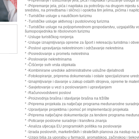
* -Pripremanje i usluživanje jela, pića i napitaka i pružanje usluga s
* -Pripremanje jela, pića i napitaka za potrošnju na drugom mjestu s
sredstvu, na priredbama i slično) i opskrba tim jelima, pićima i napit
* -Turističke usluge u nautičkom turizmu
* -Turističke usluge aktivnog i pustolovnog turizma
* -Turističke usluge na poljoprivrednom gospodarstvu, uzgajalištu v
šumoposjednika te ribolovnom turizmu
* -Usluge turističkog ronjenja
* -Usluge iznajmljivanja opreme za šport i rekreaciju turistima i obv
* -Poslovi upravljanja nekretninom i održavanje nekretnina
* -Posredovanje u prometu nekretnina
* -Poslovanje nekretninama
* -Čišćenje svih vrsta objekata
* -Kombinirane uredske administrativne uslužne djelatnosti
* -Fotokopiranje, priprema dokumenata i ostale specijalizirane ure
* -Iznajmljivanje i davanje u zakup ostalih strojeva, opreme te mater
* -Savjetovanje u vezi s poslovanjem i upravljanjem
* -Računovodstveni poslovi
* -Proizvodnja brašna i stavljanje brašna na tržište
* -Priprema projekata za natječaje programa međunarodne suradnj
* -Upravljanje projektima i pomoć pri implementaciji projekata
* -Priprema natječajne dokumentacije za tendere programa međun
* -Poticanje poslovne suradnje i transfera znanja
* -Analiza utjecaja EU programskih politika na poslovanje
* -Izrada poslovnih, marketinških i strateških planova za nastup na s
* -Uzgoj bilja za uporabu u farmaciji, aromatskog, začinskog i ljekovi