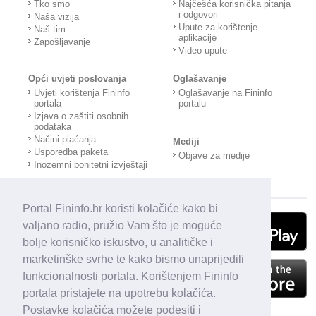
Tko smo
Najčešća korisnička pitanja
i odgovori
Naša vizija
Upute za korištenje
Naš tim
aplikacije
Zapošljavanje
Video upute
Opći uvjeti poslovanja
Oglašavanje
Uvjeti korištenja Fininfo
Oglašavanje na Fininfo
portala
portalu
Izjava o zaštiti osobnih
podataka
Načini plaćanja
Mediji
Usporedba paketa
Objave za medije
Inozemni bonitetni izvještaji
Portal Fininfo.hr koristi kolačiće kako bi
valjano radio, pružio Vam što je moguće
bolje korisničko iskustvo, u analitičke i
marketinške svrhe te kako bismo unaprijedili
funkcionalnosti portala. Korištenjem Fininfo
portala pristajete na upotrebu kolačića.
Postavke kolačića možete podesiti i