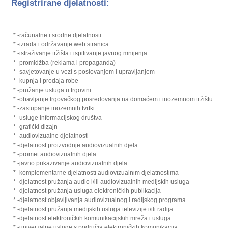
Registrirane djelatnosti:
* -računalne i srodne djelatnosti
* -izrada i održavanje web stranica
* -istraživanje tržišta i ispitivanje javnog mnijenja
* -promidžba (reklama i propaganda)
* -savjetovanje u vezi s poslovanjem i upravljanjem
* -kupnja i prodaja robe
* -pružanje usluga u trgovini
* -obavljanje trgovačkog posredovanja na domaćem i inozemnom tržištu
* -zastupanje inozemnih tvrtki
* -usluge informacijskog društva
* -grafički dizajn
* -audiovizualne djelatnosti
* -djelatnost proizvodnje audiovizualnih djela
* -promet audiovizualnih djela
* -javno prikazivanje audiovizualnih djela
* -komplementarne djelatnosti audiovizualnim djelatnostima
* -djelatnost pružanja audio i/ili audiovizualnih medijskih usluga
* -djelatnost pružanja usluga elektroničkih publikacija
* -djelatnost objavljivanja audiovizualnog i radijskog programa
* -djelatnost pružanja medijskih usluga televizije i/ili radija
* -djelatnost elektroničkih komunikacijskih mreža i usluga
* -univerzalne usluge s područja elektroničkih komunikacija