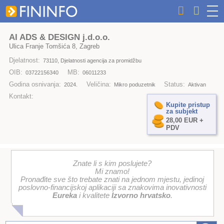
AI ADS & DESIGN j.d.o.o.
Ulica Franje Tomšića 8, Zagreb
Djelatnost:
73110, Djelatnosti agencija za promidžbu
OIB:
MB:
03722156340
06011233
Godina osnivanja:
Veličina:
Status:
2024.
Mikro poduzetnik
Aktivan
Kontakt:
Kupite pristup
za subjekt
28,00 EUR +
PDV
Znate li s kim poslujete?
Mi znamo!
Pronađite sve što trebate znati na jednom mjestu, jedinoj
poslovno-financijskoj aplikaciji sa znakovima inovativnosti
Eureka
i kvalitete
Izvorno hrvatsko
.