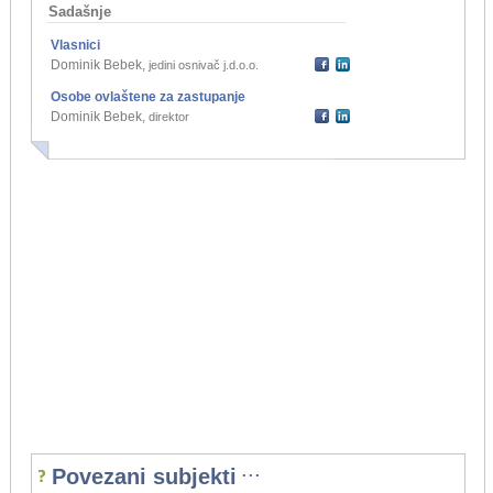
Sadašnje
Vlasnici
Dominik Bebek
,
jedini osnivač j.d.o.o.
Osobe ovlaštene za zastupanje
Dominik Bebek
,
direktor
...
Povezani subjekti