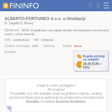
ALBERTO-FORTUNEO d.o.o. u likvidaciji
D. Segalla 8, Rovinj
Djelatnost:
68200, Iznajmljivanje i upravljanje vlastitim nekretninama ili nekretninama
uzetim u zakup (leasing)
OIB:
MB:
13498135410
02096633
Godina osnivanja:
Veličina:
Status:
2005.
-
Brisan
Kontakt:
Kupite pristup
za subjekt
28,00 EUR +
PDV
Znate li s kim poslujete?
Mi znamo!
Pronađite sve što trebate znati na jednom mjestu, jedinoj
poslovno-financijskoj aplikaciji sa znakovima inovativnosti
Eureka
i kvalitete
Izvorno hrvatsko
.