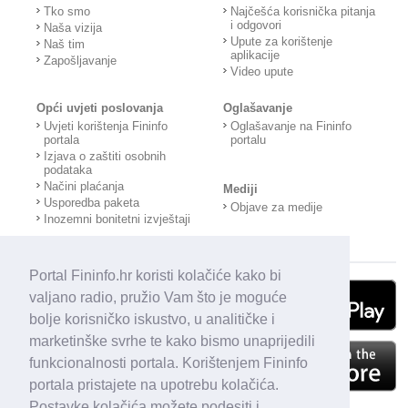
Tko smo
Najčešća korisnička pitanja
i odgovori
Naša vizija
Upute za korištenje
Naš tim
aplikacije
Zapošljavanje
Video upute
Opći uvjeti poslovanja
Oglašavanje
Uvjeti korištenja Fininfo
Oglašavanje na Fininfo
portala
portalu
Izjava o zaštiti osobnih
podataka
Načini plaćanja
Mediji
Usporedba paketa
Objave za medije
Inozemni bonitetni izvještaji
Portal Fininfo.hr koristi kolačiće kako bi
valjano radio, pružio Vam što je moguće
bolje korisničko iskustvo, u analitičke i
marketinške svrhe te kako bismo unaprijedili
funkcionalnosti portala. Korištenjem Fininfo
portala pristajete na upotrebu kolačića.
Postavke kolačića možete podesiti i