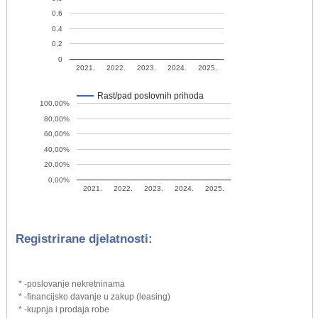
0,6
0,4
0,2
0
2021.
2022.
2023.
2024.
2025.
Rast/pad poslovnih prihoda
100,00%
80,00%
60,00%
40,00%
20,00%
0,00%
2021.
2022.
2023.
2024.
2025.
Registrirane djelatnosti:
* -poslovanje nekretninama
* -financijsko davanje u zakup (leasing)
* -kupnja i prodaja robe