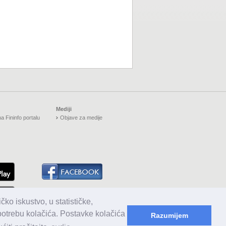
Mediji
a Fininfo portalu
Objave za medije
čko iskustvo, u statističke,
upotrebu kolačića. Postavke kolačića
Razumijem