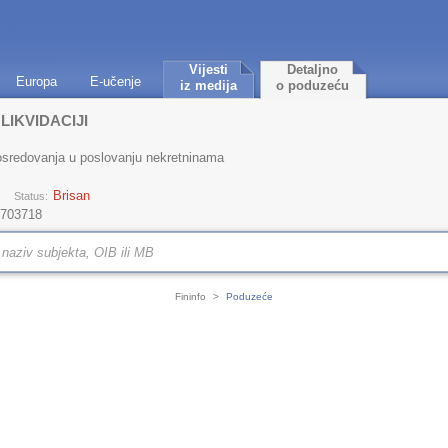
Vijesti
Detaljno
Europa
E-učenje
iz medija
o poduzeću
 LIKVIDACIJI
osredovanja u poslovanju nekretninama
Brisan
Status:
 703718
Fininfo
>
Poduzeće