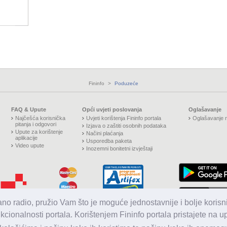
Fininfo
>
Poduzeće
FAQ & Upute
Opći uvjeti poslovanja
Oglašavanje
Najčešća korisnička
Uvjeti korištenja Fininfo portala
Oglašavanje n
pitanja i odgovori
Izjava o zaštiti osobnih podataka
Upute za korištenje
Načini plaćanja
aplikacije
Usporedba paketa
Video upute
Inozemni bonitetni izvještaji
jano radio, pružio Vam što je moguće jednostavnije i bolje korisni
nkcionalnosti portala. Korištenjem Fininfo portala pristajete na 