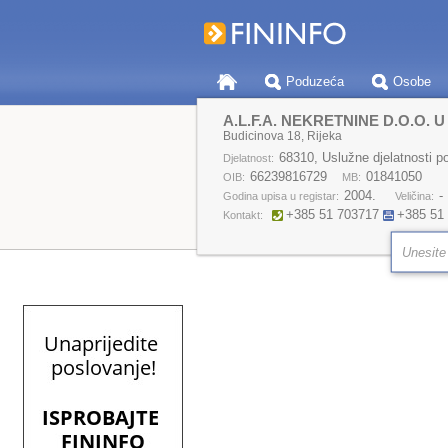
Poduzeća
Osobe
A.L.F.A. NEKRETNINE D.O.O. U
Budicinova 18, Rijeka
68310, Uslužne djelatnosti p
Djelatnost:
66239816729
01841050
OIB:
MB:
2004.
-
Godina upisa u registar:
Veličina:
+385 51 703717
+385 51
Kontakt: