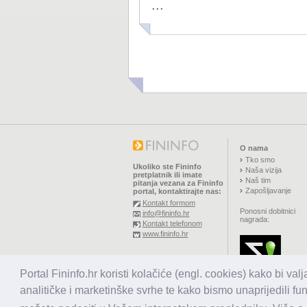
...
O nama
Tko smo
Ukoliko ste Fininfo
Naša vizija
pretplatnik ili imate
Naš tim
pitanja vezana za Fininfo
Zapošljavanje
portal, kontaktirajte nas:
Kontakt formom
Ponosni dobitnici
info@fininfo.hr
nagrada:
Kontakt telefonom
www.fininfo.hr
© 2026,
El koncept d.o.o.
Portal Fininfo.hr koristi kolačiće (engl. cookies) kako bi val
Sva prava pridržana.
analitičke i marketinške svrhe te kako bismo unaprijedili fu