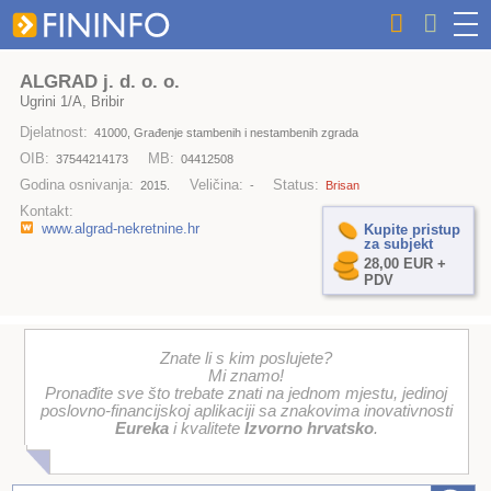
ALGRAD j. d. o. o.
Ugrini 1/A, Bribir
Djelatnost:
41000, Građenje stambenih i nestambenih zgrada
OIB:
MB:
37544214173
04412508
Godina osnivanja:
Veličina:
Status:
2015.
-
Brisan
Kontakt:
www.algrad-nekretnine.hr
Kupite pristup
za subjekt
28,00 EUR +
PDV
Znate li s kim poslujete?
Mi znamo!
Pronađite sve što trebate znati na jednom mjestu, jedinoj
poslovno-financijskoj aplikaciji sa znakovima inovativnosti
Eureka
i kvalitete
Izvorno hrvatsko
.