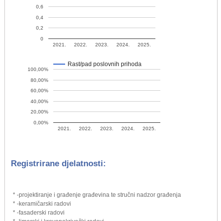
0,6
0,4
0,2
0
2021.
2022.
2023.
2024.
2025.
Rast/pad poslovnih prihoda
100,00%
80,00%
60,00%
40,00%
20,00%
0,00%
2021.
2022.
2023.
2024.
2025.
Registrirane djelatnosti:
* -projektiranje i građenje građevina te stručni nadzor građenja
* -keramičarski radovi
* -fasaderski radovi