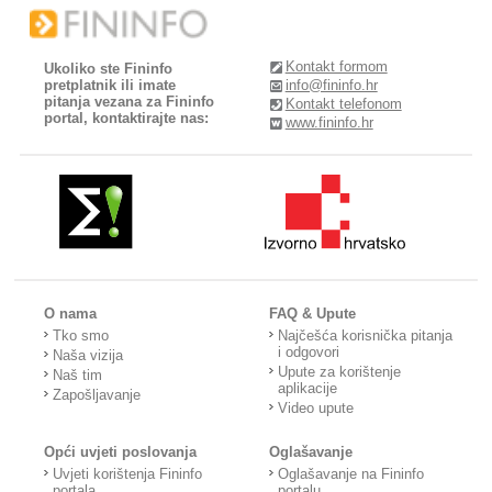
Kontakt formom
Ukoliko ste Fininfo
pretplatnik ili imate
info@fininfo.hr
pitanja vezana za Fininfo
Kontakt telefonom
portal, kontaktirajte nas:
www.fininfo.hr
O nama
FAQ & Upute
Tko smo
Najčešća korisnička pitanja
i odgovori
Naša vizija
Upute za korištenje
Naš tim
aplikacije
Zapošljavanje
Video upute
Opći uvjeti poslovanja
Oglašavanje
Uvjeti korištenja Fininfo
Oglašavanje na Fininfo
portala
portalu