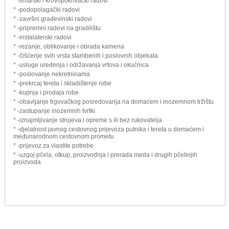
* -limarski i krovopokrivački radovi
* -podopolagački radovi
* -završni građevinski radovi
* -pripremni radovi na gradilištu
* -instalaterski radovi
* -rezanje, oblikovanje i obrada kamena
* -čišćenje svih vrsta stambenih i poslovnih objekata
* -usluge uređenja i održavanja vrtova i okućnica
* -poslovanje nekretninama
* -prekrcaj tereta i skladištenje robe
* -kupnja i prodaja robe
* -obavljanje trgovačkog posredovanja na domaćem i inozemnom tržištu
* -zastupanje inozemnih tvrtki
* -iznajmljivanje strojeva i opreme s ili bez rukovatelja
* -djelatnost javnog cestovnog prijevoza putnika i tereta u domaćem i
međunarodnom cestovnom prometu
* -prijevoz za vlastite potrebe
* -uzgoj pčela, otkup, proizvodnja i prerada meda i drugih pčelinjih
proizvoda