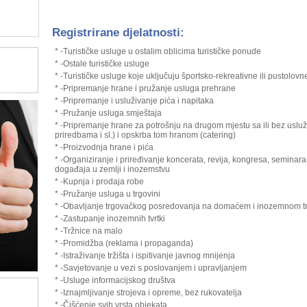
Registrirane djelatnosti:
* -Turističke usluge u ostalim oblicima turističke ponude
* -Ostale turističke usluge
* -Turističke usluge koje uključuju športsko-rekreativne ili pustolovne
* -Pripremanje hrane i pružanje usluga prehrane
* -Pripremanje i usluživanje pića i napitaka
* -Pružanje usluga smještaja
* -Pripremanje hrane za potrošnju na drugom mjestu sa ili bez usluž
priredbama i sl.) i opskrba tom hranom (catering)
* -Proizvodnja hrane i pića
* -Organiziranje i priređivanje koncerata, revija, kongresa, seminara
događaja u zemlji i inozemstvu
* -Kupnja i prodaja robe
* -Pružanje usluga u trgovini
* -Obavljanje trgovačkog posredovanja na domaćem i inozemnom tr
* -Zastupanje inozemnih tvrtki
* -Tržnice na malo
* -Promidžba (reklama i propaganda)
* -Istraživanje tržišta i ispitivanje javnog mnijenja
* -Savjetovanje u vezi s poslovanjem i upravljanjem
* -Usluge informacijskog društva
* -Iznajmljivanje strojeva i opreme, bez rukovatelja
* -Čišćenje svih vrsta objekata