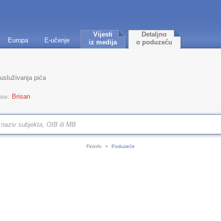
Vijesti
Detaljno
Europa
E-učenje
iz medija
o poduzeću
 usluživanja pića
Brisan
tus:
Fininfo
>
Poduzeće