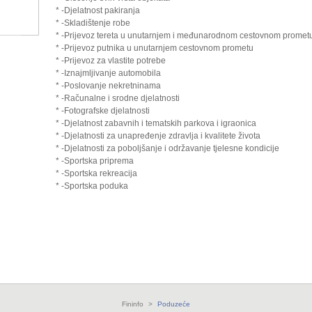
* -Djelatnost pakiranja
* -Skladištenje robe
* -Prijevoz tereta u unutarnjem i međunarodnom cestovnom promet
* -Prijevoz putnika u unutarnjem cestovnom prometu
* -Prijevoz za vlastite potrebe
* -Iznajmljivanje automobila
* -Poslovanje nekretninama
* -Računalne i srodne djelatnosti
* -Fotografske djelatnosti
* -Djelatnost zabavnih i tematskih parkova i igraonica
* -Djelatnosti za unapređenje zdravlja i kvalitete života
* -Djelatnosti za poboljšanje i održavanje tjelesne kondicije
* -Sportska priprema
* -Sportska rekreacija
* -Sportska poduka
Fininfo
>
Poduzeće