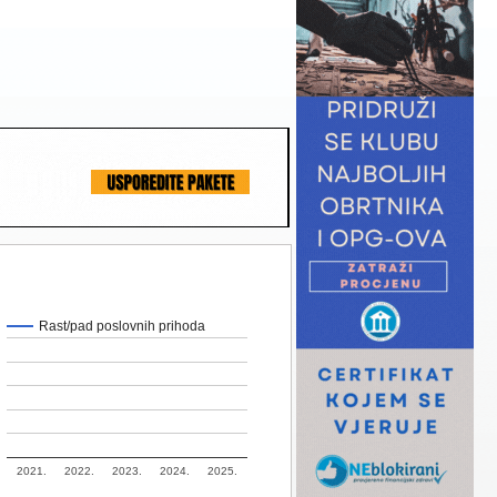
Rast/pad poslovnih prihoda
2021.
2022.
2023.
2024.
2025.