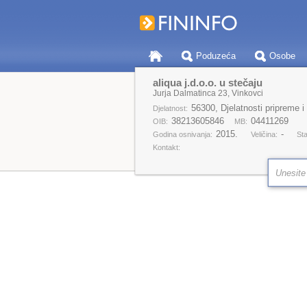
Poduzeća
Osobe
aliqua j.d.o.o. u stečaju
Jurja Dalmatinca 23, Vinkovci
56300, Djelatnosti pripreme i
Djelatnost:
38213605846
04411269
OIB:
MB:
2015.
-
Godina osnivanja:
Veličina:
Sta
Kontakt: