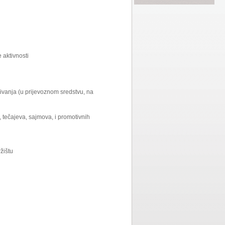
 aktivnosti
ivanja (u prijevoznom sredstvu, na
, tečajeva, sajmova, i promotivnih
žištu