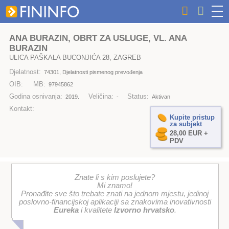
ANA BURAZIN, OBRT ZA USLUGE, VL. ANA
BURAZIN
ULICA PAŠKALA BUCONJIĆA 28, ZAGREB
Djelatnost:
74301, Djelatnosti pismenog prevođenja
OIB:
MB:
97945862
Godina osnivanja:
Veličina:
Status:
2019.
-
Aktivan
Kontakt:
Kupite pristup
za subjekt
28,00 EUR +
PDV
Znate li s kim poslujete?
Mi znamo!
Pronađite sve što trebate znati na jednom mjestu, jedinoj
poslovno-financijskoj aplikaciji sa znakovima inovativnosti
Eureka
i kvalitete
Izvorno hrvatsko
.