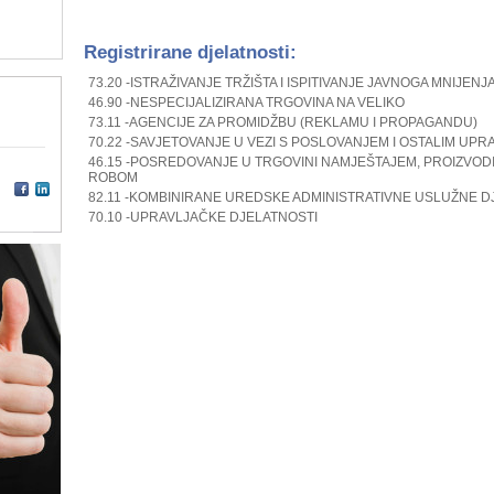
Registrirane djelatnosti:
73.20 -ISTRAŽIVANJE TRŽIŠTA I ISPITIVANJE JAVNOGA MNIJENJ
46.90 -NESPECIJALIZIRANA TRGOVINA NA VELIKO
73.11 -AGENCIJE ZA PROMIDŽBU (REKLAMU I PROPAGANDU)
70.22 -SAVJETOVANJE U VEZI S POSLOVANJEM I OSTALIM UP
46.15 -POSREDOVANJE U TRGOVINI NAMJEŠTAJEM, PROIZVOD
ROBOM
82.11 -KOMBINIRANE UREDSKE ADMINISTRATIVNE USLUŽNE D
70.10 -UPRAVLJAČKE DJELATNOSTI