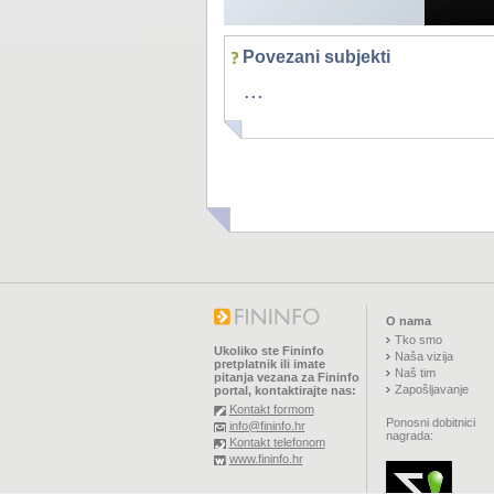
Povezani subjekti
...
O nama
Tko smo
Ukoliko ste Fininfo
Naša vizija
pretplatnik ili imate
Naš tim
pitanja vezana za Fininfo
Zapošljavanje
portal, kontaktirajte nas:
Kontakt formom
Ponosni dobitnici
info@fininfo.hr
nagrada:
Kontakt telefonom
www.fininfo.hr