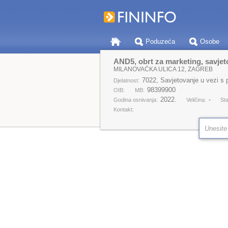
Poduzeća
Osobe
AND5, obrt za marketing, savjeto
MILANOVAČKA ULICA 12, ZAGREB
7022, Savjetovanje u vezi s 
Djelatnost:
98399900
OIB:
MB:
2022.
-
Godina osnivanja:
Veličina:
Sta
Kontakt: