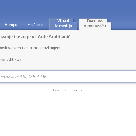
Vijesti
Detaljno
Europa
E-učenje
iz medija
o poduzeću
vanje i usluge vl. Ante Andrijanić
poslovanjem i ostalim upravljanjem
Aktivan
tus:
Fininfo
>
Poduzeće