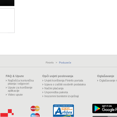
Fininfo
>
Poduzeće
FAQ & Upute
Opći uvjeti poslovanja
Oglašavanje
Najčešća korisnička
Uvjeti korištenja Fininfo portala
Oglašavanje n
pitanja i odgovori
Izjava o zaštiti osobnih podataka
Upute za korištenje
Načini plaćanja
aplikacije
Usporedba paketa
Video upute
Inozemni bonitetni izvještaji