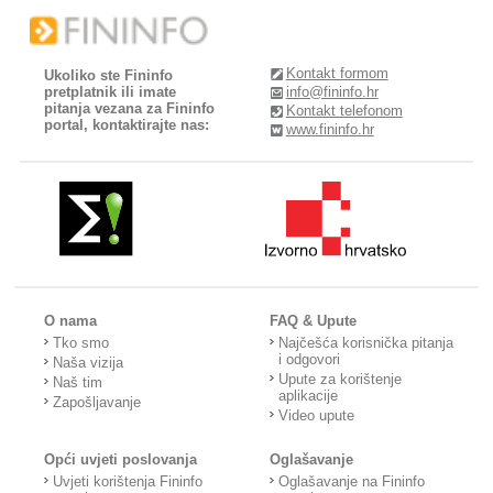
Kontakt formom
Ukoliko ste Fininfo
pretplatnik ili imate
info@fininfo.hr
pitanja vezana za Fininfo
Kontakt telefonom
portal, kontaktirajte nas:
www.fininfo.hr
O nama
FAQ & Upute
Tko smo
Najčešća korisnička pitanja
i odgovori
Naša vizija
Upute za korištenje
Naš tim
aplikacije
Zapošljavanje
Video upute
Opći uvjeti poslovanja
Oglašavanje
Uvjeti korištenja Fininfo
Oglašavanje na Fininfo