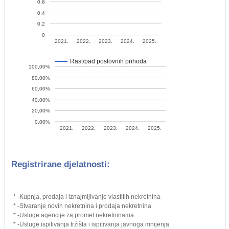
0,6
0,4
0,2
0
2021.
2022.
2023.
2024.
2025.
Rast/pad poslovnih prihoda
100,00%
80,00%
60,00%
40,00%
20,00%
0,00%
2021.
2022.
2023.
2024.
2025.
Registrirane djelatnosti:
* -Kupnja, prodaja i iznajmljivanje vlastitih nekretnina
* -Stvaranje novih nekretnina i prodaja nekretnina
* -Usluge agencije za promet nekretninama
* -Usluge ispitivanja tržišta i ispitivanja javnoga mnijenja