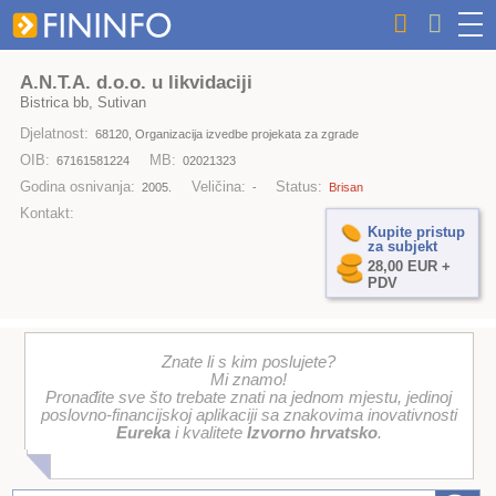
A.N.T.A. d.o.o. u likvidaciji
Bistrica bb, Sutivan
Djelatnost:
68120, Organizacija izvedbe projekata za zgrade
OIB:
MB:
67161581224
02021323
Godina osnivanja:
Veličina:
Status:
2005.
-
Brisan
Kontakt:
Kupite pristup
za subjekt
28,00 EUR +
PDV
Znate li s kim poslujete?
Mi znamo!
Pronađite sve što trebate znati na jednom mjestu, jedinoj
poslovno-financijskoj aplikaciji sa znakovima inovativnosti
Eureka
i kvalitete
Izvorno hrvatsko
.