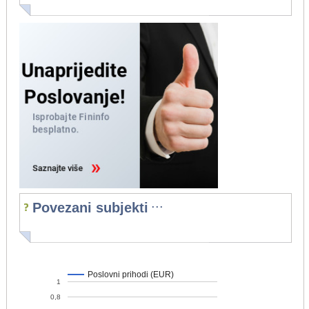
...
Povezani subjekti
Poslovni prihodi (EUR)
1
0,8