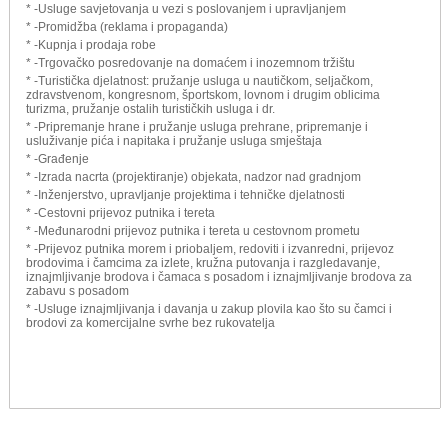
* -Usluge savjetovanja u vezi s poslovanjem i upravljanjem
* -Promidžba (reklama i propaganda)
* -Kupnja i prodaja robe
* -Trgovačko posredovanje na domaćem i inozemnom tržištu
* -Turistička djelatnost: pružanje usluga u nautičkom, seljačkom,
zdravstvenom, kongresnom, športskom, lovnom i drugim oblicima
turizma, pružanje ostalih turističkih usluga i dr.
* -Pripremanje hrane i pružanje usluga prehrane, pripremanje i
usluživanje pića i napitaka i pružanje usluga smještaja
* -Građenje
* -Izrada nacrta (projektiranje) objekata, nadzor nad gradnjom
* -Inženjerstvo, upravljanje projektima i tehničke djelatnosti
* -Cestovni prijevoz putnika i tereta
* -Međunarodni prijevoz putnika i tereta u cestovnom prometu
* -Prijevoz putnika morem i priobaljem, redoviti i izvanredni, prijevoz
brodovima i čamcima za izlete, kružna putovanja i razgledavanje,
iznajmljivanje brodova i čamaca s posadom i iznajmljivanje brodova za
zabavu s posadom
* -Usluge iznajmljivanja i davanja u zakup plovila kao što su čamci i
brodovi za komercijalne svrhe bez rukovatelja