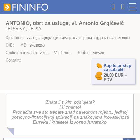
ANTONIO, obrt za usluge, vl. Antonio Grgičević
JELSA 501, JELSA
Djelatnost:
77211, Iznajmljivanje i davanje u zakup (leasing) plovila za razonodu
OIB:
MB:
97619256
Godina osnivanja:
Veličina:
Status:
2015.
-
Aktivan
Kontakt:
Kupite pristup
za subjekt
28,00 EUR +
PDV
Znate li s kim poslujete?
Mi znamo!
Pronađite sve što trebate znati na jednom mjestu, jedinoj
poslovno-financijskoj aplikaciji sa znakovima inovativnosti
Eureka
i kvalitete
Izvorno hrvatsko
.