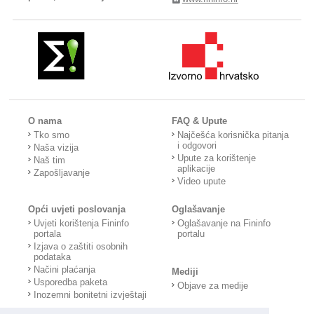
O nama
FAQ & Upute
Tko smo
Najčešća korisnička pitanja
i odgovori
Naša vizija
Upute za korištenje
Naš tim
aplikacije
Zapošljavanje
Video upute
Opći uvjeti poslovanja
Oglašavanje
Uvjeti korištenja Fininfo
Oglašavanje na Fininfo
portala
portalu
Izjava o zaštiti osobnih
podataka
Načini plaćanja
Mediji
Usporedba paketa
Objave za medije
Inozemni bonitetni izvještaji