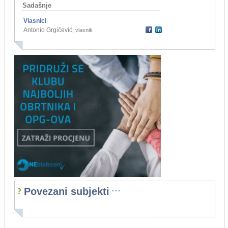
Sadašnje
Vlasnici
Antonio Grgičević
,
vlasnik
...
Povezani subjekti