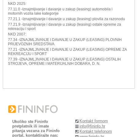
NKD 2025:
77.11.0 -Iznajmljivanje i davanje u zakup (leasing) automobila i
motornih vozila lake kategorije
77.21.1 -Iznajmljivanje i davanje u zakup (leasing) plovila za razonodu
77.21.9 -Iznajmljivanje i davanje u zakup (leasing) ostale opreme za
rekreaciju i sport
NKD 2007:
77.34 -IZNAJMLJIVANJE I DAVANJE U ZAKUP (LEASING) PLOVNIH
PRIJEVOZNIH SREDSTAVA
77.21 -IZNAJMLJIVANJE I DAVANJE U ZAKUP (LEA­SING) OPREME ZA
REKREACIJU I SPORT
77.39 -IZNAJMLJIVANJE I DAVANJE U ZAKUP (LEASING) OSTALIH
STROJEVA, OPREME I MATERIJALNIH DOBARA, D. N.
Kontakt formom
Ukoliko ste Fininfo
pretplatnik ili imate
info@fininfo.hr
pitanja vezana za Fininfo
Kontakt telefonom
portal, kontaktirajte nas:
www.fininfo.hr