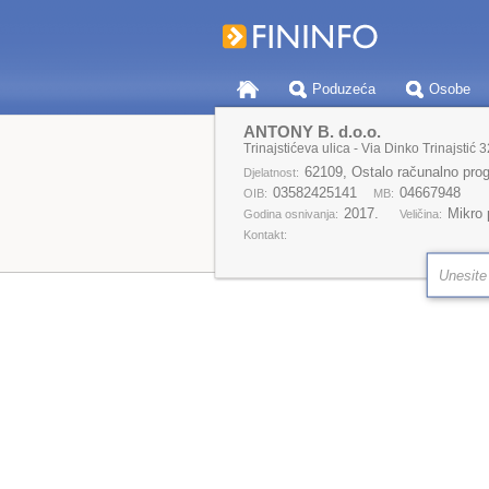
Poduzeća
Osobe
ANTONY B. d.o.o.
Trinajstićeva ulica - Via Dinko Trinajstić 3
62109, Ostalo računalno prog
Djelatnost:
03582425141
04667948
OIB:
MB:
2017.
Mikro
Godina osnivanja:
Veličina:
Kontakt: