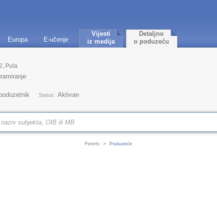
Vijesti
Detaljno
Europa
E-učenje
iz medija
o poduzeću
2, Pula
ramiranje
 poduzetnik
Aktivan
Status:
Fininfo
>
Poduzeće