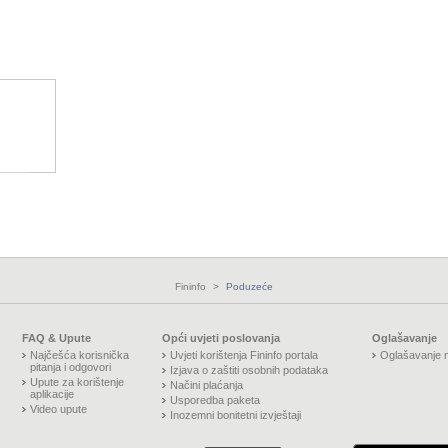
Fininfo
>
Poduzeće
FAQ & Upute
Opći uvjeti poslovanja
Oglašavanje
Najčešća korisnička
Uvjeti korištenja Fininfo portala
Oglašavanje n
pitanja i odgovori
Izjava o zaštiti osobnih podataka
Upute za korištenje
Načini plaćanja
aplikacije
Usporedba paketa
Video upute
Inozemni bonitetni izvještaji