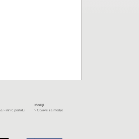
Mediji
a Fininfo portalu
Objave za medije