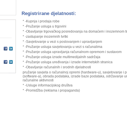
Registrirane djelatnosti:
* -Kupnja i prodaja robe
* -Pružanje usluga u trgovini
* -Obavljanje trgovačkog posredovanja na domaćem i inozemnom tr
* -zastupanje inozemnih tvrtki
* -Savjetovanje u vezi s poslovanjem i upravljanjem
* -Pružanje usluga savjetovanja u vezi s računalima
* -Pružanje usluga upravljanja računalnom opremom i sustavom
* -Pružanje usluga izrade multimedijalnih sadržaja
* -Pružanje usluga uređivanja i izrade internetskih stranica
* -Obavljanje računalnih i srodnih djelatnosti
pružanje savjeta o računalnoj opremi (hardware-u), savjetovanje i
(software-a), obrada podataka, izrade baze podataka, održavanje ure
računalne aktivnosti
* -Usluge informacijskog društva
* -Promidžba (reklama i propaganda)