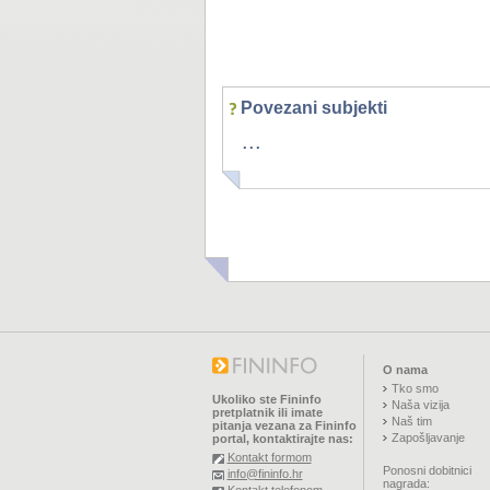
Povezani subjekti
...
O nama
Tko smo
Ukoliko ste Fininfo
Naša vizija
pretplatnik ili imate
Naš tim
pitanja vezana za Fininfo
Zapošljavanje
portal, kontaktirajte nas:
Kontakt formom
Ponosni dobitnici
info@fininfo.hr
nagrada: