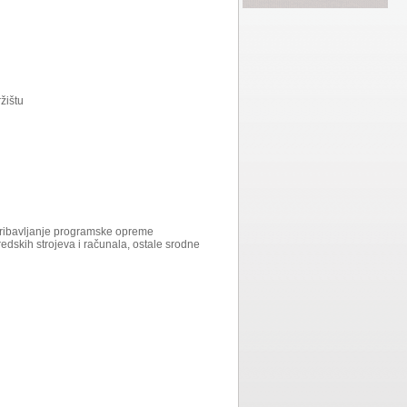
žištu
 pribavljanje programske opreme
dskih strojeva i računala, ostale srodne