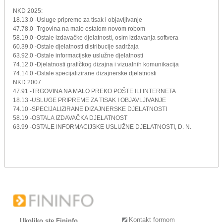
NKD 2025:
18.13.0 -Usluge pripreme za tisak i objavljivanje
47.78.0 -Trgovina na malo ostalom novom robom
58.19.0 -Ostale izdavačke djelatnosti, osim izdavanja softvera
60.39.0 -Ostale djelatnosti distribucije sadržaja
63.92.0 -Ostale informacijske uslužne djelatnosti
74.12.0 -Djelatnosti grafičkog dizajna i vizualnih komunikacija
74.14.0 -Ostale specijalizirane dizajnerske djelatnosti
NKD 2007:
47.91 -TRGOVINA NA MALO PREKO POŠTE ILI INTERNETA
18.13 -USLUGE PRIPREME ZA TISAK I OBJAVLJIVANJE
74.10 -SPECIJALIZIRANE DIZAJNERSKE DJELATNOSTI
58.19 -OSTALA IZDAVAČKA DJELATNOST
63.99 -OSTALE INFORMACIJSKE USLUŽNE DJELATNOSTI, D. N.
Kontakt formom
Ukoliko ste Fininfo