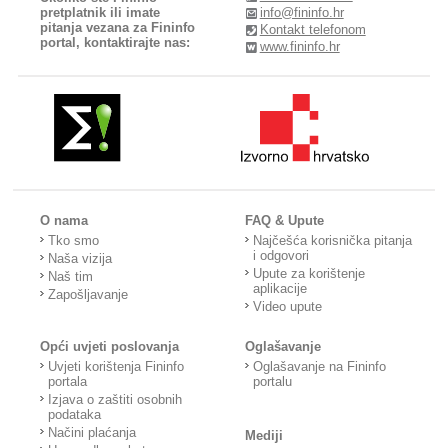
pretplatnik ili imate
info@fininfo.hr
pitanja vezana za Fininfo
Kontakt telefonom
portal, kontaktirajte nas:
www.fininfo.hr
O nama
FAQ & Upute
Tko smo
Najčešća korisnička pitanja
i odgovori
Naša vizija
Upute za korištenje
Naš tim
aplikacije
Zapošljavanje
Video upute
Opći uvjeti poslovanja
Oglašavanje
Uvjeti korištenja Fininfo
Oglašavanje na Fininfo
portala
portalu
Izjava o zaštiti osobnih
podataka
Načini plaćanja
Mediji