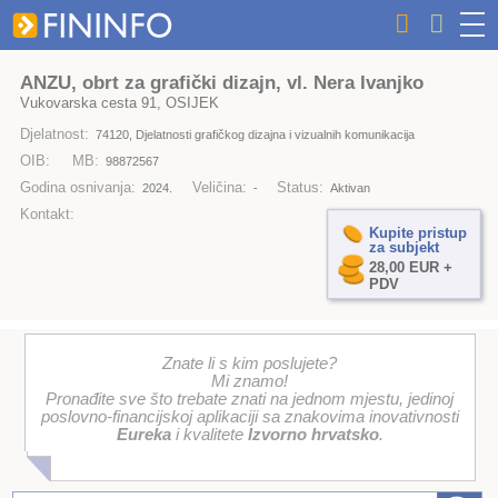
ANZU, obrt za grafički dizajn, vl. Nera Ivanjko
Vukovarska cesta 91, OSIJEK
Djelatnost:
74120, Djelatnosti grafičkog dizajna i vizualnih komunikacija
OIB:
MB:
98872567
Godina osnivanja:
Veličina:
Status:
2024.
-
Aktivan
Kontakt:
Kupite pristup
za subjekt
28,00 EUR +
PDV
Znate li s kim poslujete?
Mi znamo!
Pronađite sve što trebate znati na jednom mjestu, jedinoj
poslovno-financijskoj aplikaciji sa znakovima inovativnosti
Eureka
i kvalitete
Izvorno hrvatsko
.