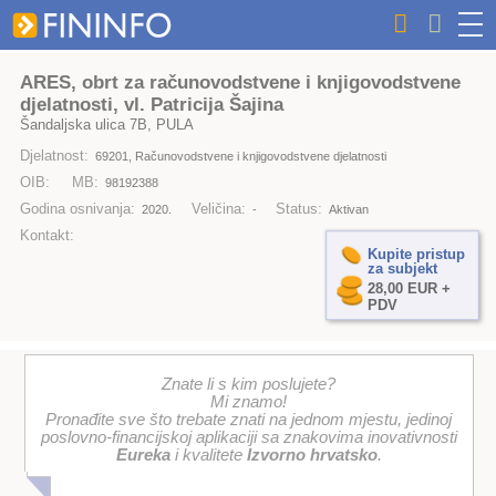
ARES, obrt za računovodstvene i knjigovodstvene
djelatnosti, vl. Patricija Šajina
Šandaljska ulica 7B, PULA
Djelatnost:
69201, Računovodstvene i knjigovodstvene djelatnosti
OIB:
MB:
98192388
Godina osnivanja:
Veličina:
Status:
2020.
-
Aktivan
Kontakt:
Kupite pristup
za subjekt
28,00 EUR +
PDV
Znate li s kim poslujete?
Mi znamo!
Pronađite sve što trebate znati na jednom mjestu, jedinoj
poslovno-financijskoj aplikaciji sa znakovima inovativnosti
Eureka
i kvalitete
Izvorno hrvatsko
.