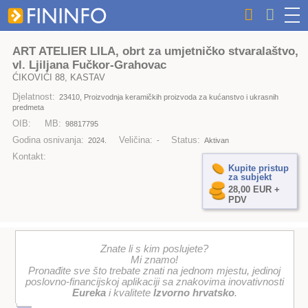
ART ATELIER LILA, obrt za umjetničko stvaralaštvo,
vl. Ljiljana Fučkor-Grahovac
ĆIKOVIĆI 88, KASTAV
Djelatnost:
23410, Proizvodnja keramičkih proizvoda za kućanstvo i ukrasnih
predmeta
OIB:
MB:
98817795
Godina osnivanja:
Veličina:
Status:
2024.
-
Aktivan
Kontakt:
Kupite pristup
za subjekt
28,00 EUR +
PDV
Znate li s kim poslujete?
Mi znamo!
Pronađite sve što trebate znati na jednom mjestu, jedinoj
poslovno-financijskoj aplikaciji sa znakovima inovativnosti
Eureka
i kvalitete
Izvorno hrvatsko
.