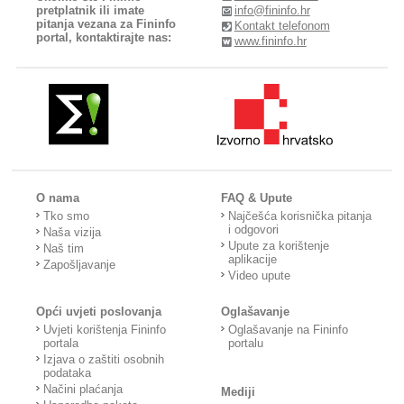
pretplatnik ili imate
info@fininfo.hr
pitanja vezana za Fininfo
Kontakt telefonom
portal, kontaktirajte nas:
www.fininfo.hr
O nama
FAQ & Upute
Tko smo
Najčešća korisnička pitanja
i odgovori
Naša vizija
Upute za korištenje
Naš tim
aplikacije
Zapošljavanje
Video upute
Opći uvjeti poslovanja
Oglašavanje
Uvjeti korištenja Fininfo
Oglašavanje na Fininfo
portala
portalu
Izjava o zaštiti osobnih
podataka
Načini plaćanja
Mediji