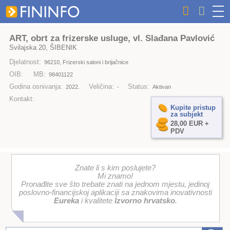
ART, obrt za frizerske usluge, vl. Slađana Pavlović
Svilajska 20, ŠIBENIK
Djelatnost:
96210, Frizerski saloni i brijačnice
OIB:
MB:
98401122
Godina osnivanja:
Veličina:
Status:
2022.
-
Aktivan
Kontakt:
Kupite pristup
za subjekt
28,00 EUR +
PDV
Znate li s kim poslujete?
Mi znamo!
Pronađite sve što trebate znati na jednom mjestu, jedinoj
poslovno-financijskoj aplikaciji sa znakovima inovativnosti
Eureka
i kvalitete
Izvorno hrvatsko
.