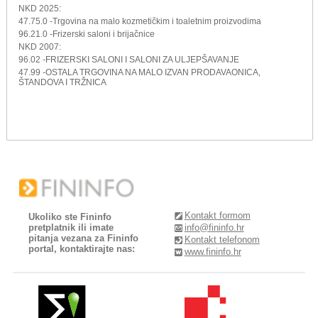
NKD 2025:
47.75.0 -Trgovina na malo kozmetičkim i toaletnim proizvodima
96.21.0 -Frizerski saloni i brijačnice
NKD 2007:
96.02 -FRIZERSKI SALONI I SALONI ZA ULJEPŠAVANJE
47.99 -OSTALA TRGOVINA NA MALO IZVAN PRODAVAONICA,
ŠTANDOVA I TRŽNICA
Kontakt formom
Ukoliko ste Fininfo
pretplatnik ili imate
info@fininfo.hr
pitanja vezana za Fininfo
Kontakt telefonom
portal, kontaktirajte nas:
www.fininfo.hr