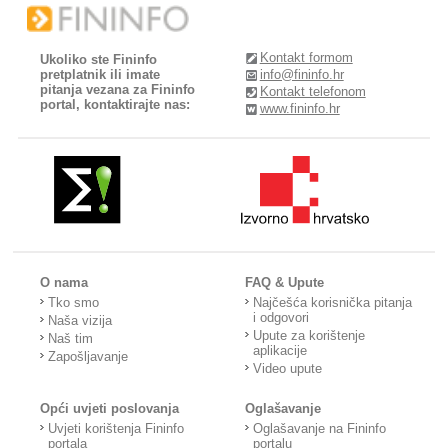
Kontakt formom
Ukoliko ste Fininfo
pretplatnik ili imate
info@fininfo.hr
pitanja vezana za Fininfo
Kontakt telefonom
portal, kontaktirajte nas:
www.fininfo.hr
O nama
FAQ & Upute
Tko smo
Najčešća korisnička pitanja
i odgovori
Naša vizija
Upute za korištenje
Naš tim
aplikacije
Zapošljavanje
Video upute
Opći uvjeti poslovanja
Oglašavanje
Uvjeti korištenja Fininfo
Oglašavanje na Fininfo
portala
portalu