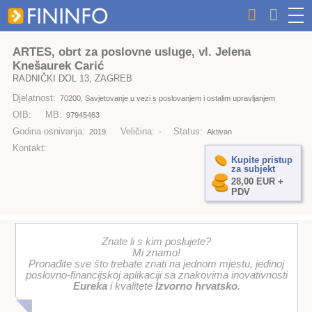
ARTES, obrt za poslovne usluge, vl. Jelena
Knešaurek Carić
RADNIČKI DOL 13, ZAGREB
Djelatnost:
70200, Savjetovanje u vezi s poslovanjem i ostalim upravljanjem
OIB:
MB:
97945463
Godina osnivanja:
Veličina:
Status:
2019.
-
Aktivan
Kontakt:
Kupite pristup
za subjekt
28,00 EUR +
PDV
Znate li s kim poslujete?
Mi znamo!
Pronađite sve što trebate znati na jednom mjestu, jedinoj
poslovno-financijskoj aplikaciji sa znakovima inovativnosti
Eureka
i kvalitete
Izvorno hrvatsko
.