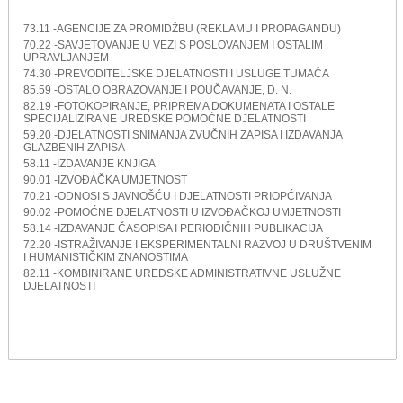
73.11 -AGENCIJE ZA PROMIDŽBU (REKLAMU I PROPAGANDU)
70.22 -SAVJETOVANJE U VEZI S POSLOVANJEM I OSTALIM
UPRAVLJANJEM
74.30 -PREVODITELJSKE DJELATNOSTI I USLUGE TUMAČA
85.59 -OSTALO OBRAZOVANJE I POUČAVANJE, D. N.
82.19 -FOTOKOPIRANJE, PRIPREMA DOKUMENATA I OSTALE
SPECIJALIZIRANE UREDSKE POMOĆNE DJELATNOSTI
59.20 -DJELATNOSTI SNIMANJA ZVUČNIH ZAPISA I IZDAVANJA
GLAZBENIH ZAPISA
58.11 -IZDAVANJE KNJIGA
90.01 -IZVOĐAČKA UMJETNOST
70.21 -ODNOSI S JAVNOŠĆU I DJELATNOSTI PRIOPĆIVANJA
90.02 -POMOĆNE DJELATNOSTI U IZVOĐAČKOJ UMJETNOSTI
58.14 -IZDAVANJE ČASOPISA I PERIODIČNIH PUBLIKACIJA
72.20 -ISTRAŽIVANJE I EKSPERIMENTALNI RAZVOJ U DRUŠTVENIM
I HUMANISTIČKIM ZNANOSTIMA
82.11 -KOMBINIRANE UREDSKE ADMINISTRATIVNE USLUŽNE
DJELATNOSTI