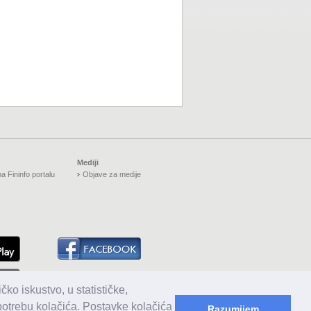
Mediji
a Fininfo portalu
Objave za medije
čko iskustvo, u statističke,
upotrebu kolačića. Postavke kolačića
Razumijem