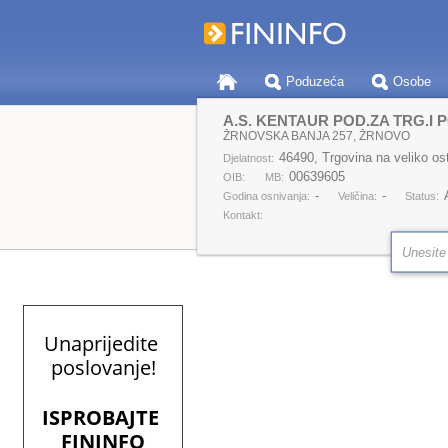
Poduzeća
Osobe
A.S. KENTAUR POD.ZA TRG.I P
ŽRNOVSKA BANJA 257, ŽRNOVO
46490, Trgovina na veliko os
Djelatnost:
00639605
OIB:
MB:
-
-
Godina osnivanja:
Veličina:
Status:
Kontakt: