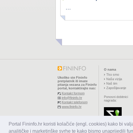
...
O nama
Tko smo
Ukoliko ste Fininfo
Naša vizija
pretplatnik ili imate
Naš tim
pitanja vezana za Fininfo
Zapošljavanje
portal, kontaktirajte nas:
Kontakt formom
Ponosni dobitnici
info@fininfo.hr
nagrada:
Kontakt telefonom
www.fininfo.hr
© 2026,
El koncept d.o.o.
Portal Fininfo.hr koristi kolačiće (engl. cookies) kako bi val
Sva prava pridržana.
analitičke i marketinške svrhe te kako bismo unaprijedili fu