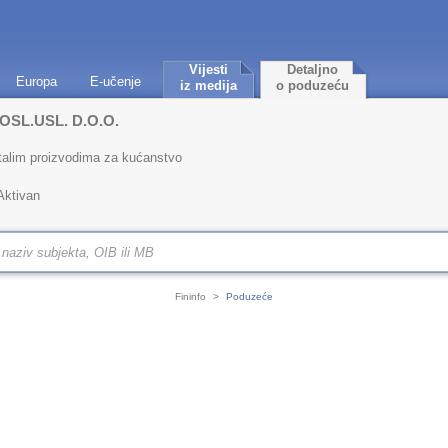
Vijesti
Detaljno
Europa
E-učenje
iz medija
o poduzeću
OSL.USL. D.O.O.
talim proizvodima za kućanstvo
Aktivan
Fininfo
>
Poduzeće