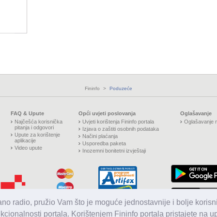
Fininfo
>
Poduzeće
FAQ & Upute
Opći uvjeti poslovanja
Oglašavanje
Najčešća korisnička
Uvjeti korištenja Fininfo portala
Oglašavanje n
pitanja i odgovori
Izjava o zaštiti osobnih podataka
Upute za korištenje
Načini plaćanja
aplikacije
Usporedba paketa
Video upute
Inozemni bonitetni izvještaji
jano radio, pružio Vam što je moguće jednostavnije i bolje korisni
nkcionalnosti portala. Korištenjem Fininfo portala pristajete na 