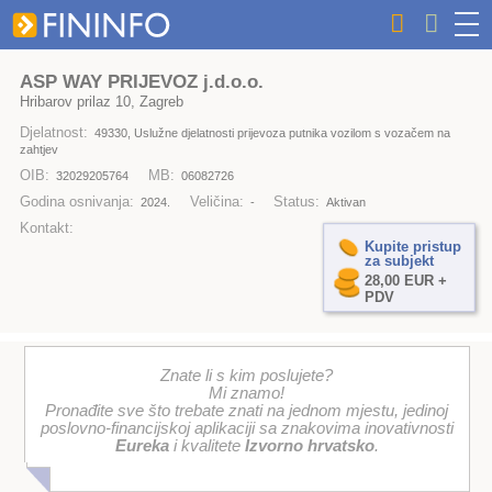
ASP WAY PRIJEVOZ j.d.o.o.
Hribarov prilaz 10, Zagreb
Djelatnost:
49330, Uslužne djelatnosti prijevoza putnika vozilom s vozačem na
zahtjev
OIB:
MB:
32029205764
06082726
Godina osnivanja:
Veličina:
Status:
2024.
-
Aktivan
Kontakt:
Kupite pristup
za subjekt
28,00 EUR +
PDV
Znate li s kim poslujete?
Mi znamo!
Pronađite sve što trebate znati na jednom mjestu, jedinoj
poslovno-financijskoj aplikaciji sa znakovima inovativnosti
Eureka
i kvalitete
Izvorno hrvatsko
.