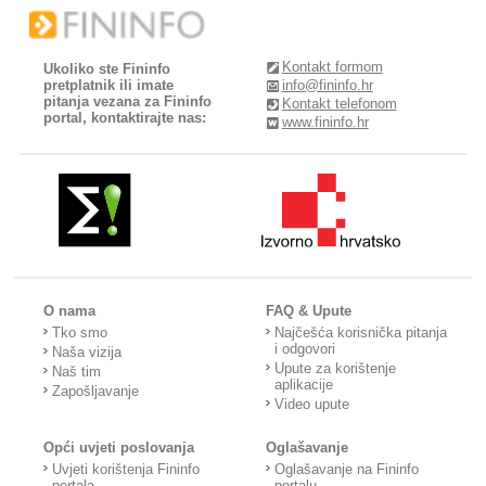
Kontakt formom
Ukoliko ste Fininfo
pretplatnik ili imate
info@fininfo.hr
pitanja vezana za Fininfo
Kontakt telefonom
portal, kontaktirajte nas:
www.fininfo.hr
O nama
FAQ & Upute
Tko smo
Najčešća korisnička pitanja
i odgovori
Naša vizija
Upute za korištenje
Naš tim
aplikacije
Zapošljavanje
Video upute
Opći uvjeti poslovanja
Oglašavanje
Uvjeti korištenja Fininfo
Oglašavanje na Fininfo
portala
portalu