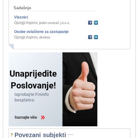
Sadašnje
Vlasnici
Gjorgji Asprov
,
jedini osnivač j.d.o.o.
Osobe ovlaštene za zastupanje
Gjorgji Asprov
,
direktor
...
Povezani subjekti