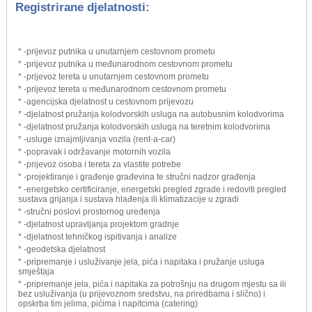
Registrirane djelatnosti:
* -prijevoz putnika u unutarnjem cestovnom prometu
* -prijevoz putnika u međunarodnom cestovnom prometu
* -prijevoz tereta u unutarnjem cestovnom prometu
* -prijevoz tereta u međunarodnom cestovnom prometu
* -agencijska djelatnost u cestovnom prijevozu
* -djelatnost pružanja kolodvorskih usluga na autobusnim kolodvorima
* -djelatnost pružanja kolodvorskih usluga na teretnim kolodvorima
* -usluge iznajmljivanja vozila (rent-a-car)
* -popravak i održavanje motornih vozila
* -prijevoz osoba i tereta za vlastite potrebe
* -projektiranje i građenje građevina te stručni nadzor građenja
* -energetsko certificiranje, energetski pregled zgrade i redoviti pregled
sustava grijanja i sustava hlađenja ili klimatizacije u zgradi
* -stručni poslovi prostornog uređenja
* -djelatnost upravljanja projektom gradnje
* -djelatnost tehničkog ispitivanja i analize
* -geodetska djelatnost
* -pripremanje i usluživanje jela, pića i napitaka i pružanje usluga
smještaja
* -pripremanje jela, pića i napitaka za potrošnju na drugom mjestu sa ili
bez usluživanja (u prijevoznom sredstvu, na priredbama i slično) i
opskrba tim jelima, pićima i napitcima (catering)