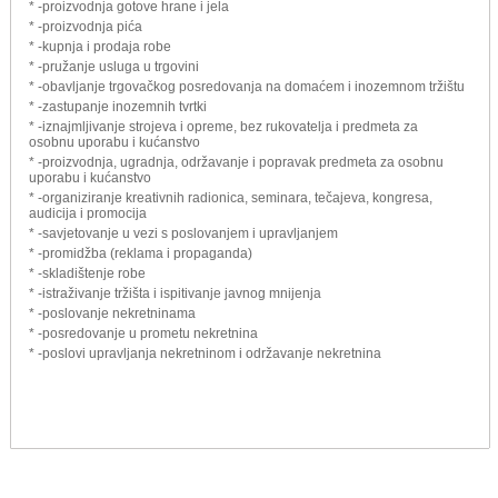
* -proizvodnja gotove hrane i jela
* -proizvodnja pića
* -kupnja i prodaja robe
* -pružanje usluga u trgovini
* -obavljanje trgovačkog posredovanja na domaćem i inozemnom tržištu
* -zastupanje inozemnih tvrtki
* -iznajmljivanje strojeva i opreme, bez rukovatelja i predmeta za
osobnu uporabu i kućanstvo
* -proizvodnja, ugradnja, održavanje i popravak predmeta za osobnu
uporabu i kućanstvo
* -organiziranje kreativnih radionica, seminara, tečajeva, kongresa,
audicija i promocija
* -savjetovanje u vezi s poslovanjem i upravljanjem
* -promidžba (reklama i propaganda)
* -skladištenje robe
* -istraživanje tržišta i ispitivanje javnog mnijenja
* -poslovanje nekretninama
* -posredovanje u prometu nekretnina
* -poslovi upravljanja nekretninom i održavanje nekretnina