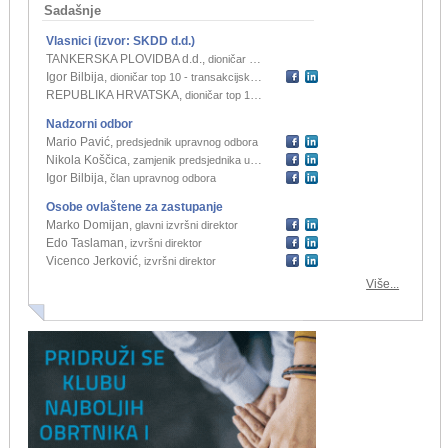
Sadašnje
Vlasnici (izvor: SKDD d.d.)
TANKERSKA PLOVIDBA d.d.
,
dioničar top 10 - transakcijski račun
(71,51%)
Igor Bilbija
,
dioničar top 10 - transakcijski račun
(8,62%)
REPUBLIKA HRVATSKA
,
dioničar top 10 - zastupnički račun
(2,24%)
Nadzorni odbor
Mario Pavić
,
predsjednik upravnog odbora
Nikola Koščica
,
zamjenik predsjednika upravnog odbora
Igor Bilbija
,
član upravnog odbora
Osobe ovlaštene za zastupanje
Marko Domijan
,
glavni izvršni direktor
Edo Taslaman
,
izvršni direktor
Vicenco Jerković
,
izvršni direktor
Više...