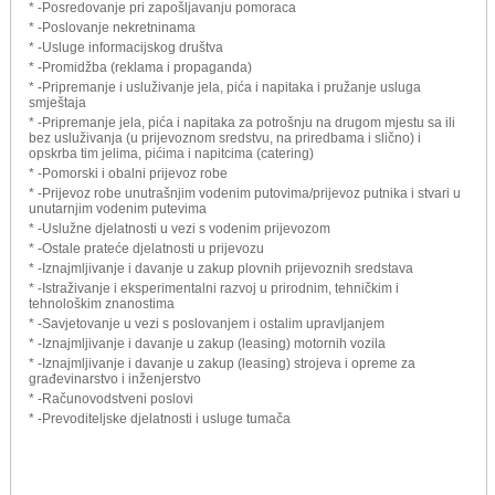
* -Posredovanje pri zapošljavanju pomoraca
* -Poslovanje nekretninama
* -Usluge informacijskog društva
* -Promidžba (reklama i propaganda)
* -Pripremanje i usluživanje jela, pića i napitaka i pružanje usluga
smještaja
* -Pripremanje jela, pića i napitaka za potrošnju na drugom mjestu sa ili
bez usluživanja (u prijevoznom sredstvu, na priredbama i slično) i
opskrba tim jelima, pićima i napitcima (catering)
* -Pomorski i obalni prijevoz robe
* -Prijevoz robe unutrašnjim vodenim putovima/prijevoz putnika i stvari u
unutarnjim vodenim putevima
* -Uslužne djelatnosti u vezi s vodenim prijevozom
* -Ostale prateće djelatnosti u prijevozu
* -Iznajmljivanje i davanje u zakup plovnih prijevoznih sredstava
* -Istraživanje i eksperimentalni razvoj u prirodnim, tehničkim i
tehnološkim znanostima
* -Savjetovanje u vezi s poslovanjem i ostalim upravljanjem
* -Iznajmljivanje i davanje u zakup (leasing) motornih vozila
* -Iznajmljivanje i davanje u zakup (leasing) strojeva i opreme za
građevinarstvo i inženjerstvo
* -Računovodstveni poslovi
* -Prevoditeljske djelatnosti i usluge tumača