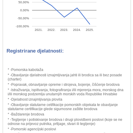
50,00%
0,00%
-50,00%
-100,00%
2021.
2022.
2023.
2024.
2025.
Registrirane djelatnosti:
* -Pomorska kabotaža
* -Obavljanje djelatnosti iznajmljivanja jahti ili brodica sa ili bez posade
(charter)
* -Popravak, obnavljanje opreme i strojeva, bojenje, čišćenje brodova
* -Istraživanja, ispitivanja, fotografiranja i/ili mjerenja mora, morskog dna
i/ili morskog podzemlja unutarnjih morskih voda Republike Hrvatske
* -Djelatnost iznajmljivanja plovila
* -Obavljanje statutarne cetifikacije pomorskih objekata te obavljanje
statutarne certifikacije glede sigurnosne zaštite brodova
* -Baždarenje brodova
* -Tegljenje i potiskivanje brodova i drugi plovidbeni poslovi (koje se ne
odnose na prijevoz putnika, prtljage, stvari ili tegljenje)
* -Pomorski agencijski poslovi