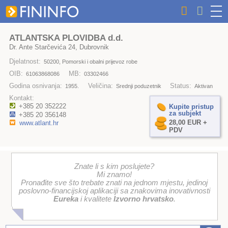
ATLANTSKA PLOVIDBA d.d.
Dr. Ante Starčevića 24, Dubrovnik
Djelatnost:
50200, Pomorski i obalni prijevoz robe
OIB:
MB:
61063868086
03302466
Godina osnivanja:
Veličina:
Status:
1955.
Srednji poduzetnik
Aktivan
Kontakt:
+385 20 352222
Kupite pristup
za subjekt
+385 20 356148
28,00 EUR +
www.atlant.hr
PDV
Znate li s kim poslujete?
Mi znamo!
Pronađite sve što trebate znati na jednom mjestu, jedinoj
poslovno-financijskoj aplikaciji sa znakovima inovativnosti
Eureka
i kvalitete
Izvorno hrvatsko
.