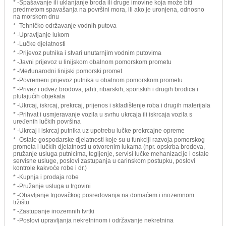
* -Spašavanje ili uklanjanje broda ili druge imovine koja može biti
predmetom spavašanja na površini mora, ili ako je uronjena, odnosno
na morskom dnu
* -Tehničko održavanje vodnih putova
* -Upravljanje lukom
* -Lučke djelatnosti
* -Prijevoz putnika i stvari unutarnjim vodnim putovima
* -Javni prijevoz u linijskom obalnom pomorskom prometu
* -Međunarodni linijski pomorski promet
* -Povremeni prijevoz putnika u obalnom pomorskom prometu
* -Privez i odvez brodova, jahti, ribarskih, sportskih i drugih brodica i
plutajućih objekata
* -Ukrcaj, iskrcaj, prekrcaj, prijenos i skladištenje roba i drugih materijala
* -Prihvat i usmjeravanje vozila u svrhu ukrcaja ili iskrcaja vozila s
uređenih lučkih površina
* -Ukrcaj i iskrcaj putnika uz upotrebu lučke prekrcajne opreme
* -Ostale gospodarske djelatnosti koje su u funkciji razvoja pomorskog
prometa i lučkih djelatnosti u otvorenim lukama (npr. opskrba brodova,
pružanje usluga putnicima, tegljenje, servisi lučke mehanizacije i ostale
servisne usluge, poslovi zastupanja u carinskom postupku, poslovi
kontrole kakvoće robe i dr.)
* -Kupnja i prodaja robe
* -Pružanje usluga u trgovini
* -Obavljanje trgovačkog posredovanja na domaćem i inozemnom
tržištu
* -Zastupanje inozemnih tvrtki
* -Poslovi upravljanja nekretninom i održavanje nekretnina