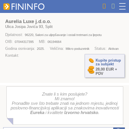
Aurelia Luxe j.d.o.o.
Ulica Josipa Jovića 93, Split
Djelatnost:
96220, Saloni za uljepšavanje i ostali tretmani za ljepotu
OIB:
MB:
07044317395
06194664
Godina osnivanja:
Veličina:
Status:
2025.
Mikro poduzetnik
Aktivan
Kontakt:
Kupite pristup
za subjekt
28,00 EUR +
PDV
Znate li s kim poslujete?
Mi znamo!
Pronađite sve što trebate znati na jednom mjestu, jedinoj
poslovno-financijskoj aplikaciji sa znakovima inovativnosti
Eureka
i kvalitete
Izvorno hrvatsko
.