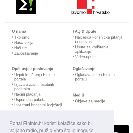
O nama
FAQ & Upute
Tko smo
Najčešća korisnička pitanja
i odgovori
Naša vizija
Upute za korištenje
Naš tim
aplikacije
Zapošljavanje
Video upute
Opći uvjeti poslovanja
Oglašavanje
Uvjeti korištenja Fininfo
Oglašavanje na Fininfo
portala
portalu
Izjava o zaštiti osobnih
podataka
Načini plaćanja
Mediji
Usporedba paketa
Objave za medije
Inozemni bonitetni izvještaji
Portal Fininfo.hr koristi kolačiće kako bi
valjano radio, pružio Vam što je moguće