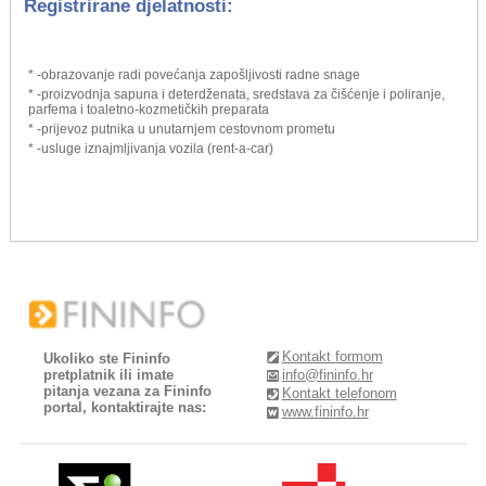
Registrirane djelatnosti:
* -obrazovanje radi povećanja zapošljivosti radne snage
* -proizvodnja sapuna i deterdženata, sredstava za čišćenje i poliranje,
parfema i toaletno-kozmetičkih preparata
* -prijevoz putnika u unutarnjem cestovnom prometu
* -usluge iznajmljivanja vozila (rent-a-car)
Kontakt formom
Ukoliko ste Fininfo
pretplatnik ili imate
info@fininfo.hr
pitanja vezana za Fininfo
Kontakt telefonom
portal, kontaktirajte nas:
www.fininfo.hr