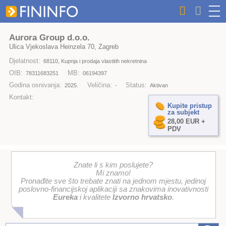
Aurora Group d.o.o.
Ulica Vjekoslava Heinzela 70, Zagreb
Djelatnost:
68110, Kupnja i prodaja vlastitih nekretnina
OIB:
MB:
78311683251
06194397
Godina osnivanja:
Veličina:
Status:
2025.
-
Aktivan
Kontakt:
Kupite pristup
za subjekt
28,00 EUR +
PDV
Znate li s kim poslujete?
Mi znamo!
Pronađite sve što trebate znati na jednom mjestu, jedinoj
poslovno-financijskoj aplikaciji sa znakovima inovativnosti
Eureka
i kvalitete
Izvorno hrvatsko
.