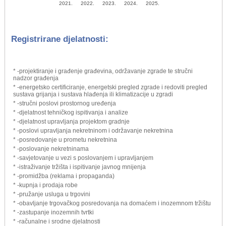
2021.
2022.
2023.
2024.
2025.
Registrirane djelatnosti:
* -projektiranje i građenje građevina, održavanje zgrade te stručni
nadzor građenja
* -energetsko certificiranje, energetski pregled zgrade i redoviti pregled
sustava grijanja i sustava hlađenja ili klimatizacije u zgradi
* -stručni poslovi prostornog uređenja
* -djelatnost tehničkog ispitivanja i analize
* -djelatnost upravljanja projektom gradnje
* -poslovi upravljanja nekretninom i održavanje nekretnina
* -posredovanje u prometu nekretnina
* -poslovanje nekretninama
* -savjetovanje u vezi s poslovanjem i upravljanjem
* -istraživanje tržišta i ispitivanje javnog mnijenja
* -promidžba (reklama i propaganda)
* -kupnja i prodaja robe
* -pružanje usluga u trgovini
* -obavljanje trgovačkog posredovanja na domaćem i inozemnom tržištu
* -zastupanje inozemnih tvrtki
* -računalne i srodne djelatnosti