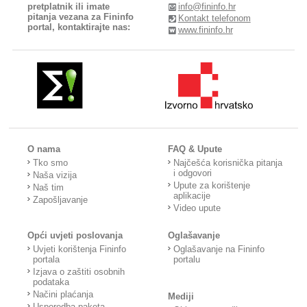
pretplatnik ili imate
info@fininfo.hr
pitanja vezana za Fininfo
Kontakt telefonom
portal, kontaktirajte nas:
www.fininfo.hr
O nama
FAQ & Upute
Tko smo
Najčešća korisnička pitanja
i odgovori
Naša vizija
Upute za korištenje
Naš tim
aplikacije
Zapošljavanje
Video upute
Opći uvjeti poslovanja
Oglašavanje
Uvjeti korištenja Fininfo
Oglašavanje na Fininfo
portala
portalu
Izjava o zaštiti osobnih
podataka
Načini plaćanja
Mediji
Usporedba paketa