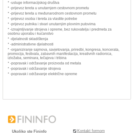
* -usluge informacijskog društva
* -prijevoz tereta u unutarnjem cestovnom prometu
* -prijevoz tereta u međunarodnom cestovnom prometu
* -prijevoz osoba i tereta za vlastite potrebe
* -prijevoz putnika i stvari unutarnjim plovnim putovima
* -iznajmljivanje strojeva i opreme, bez rukovatelja i predmeta za
osobnu uporabu i kućanstvo
* -djelatnosti skladištenja
* -administrativne djelatnosti
* -organiziranje sajmova, savjetovanja, priredbi, kongresa, koncerata,
promocija, festivala, zabavnih manifestacija, kreativnih radionica,
izložaba, seminara, tečajeva i tribina
* -popravak i održavanje proizvoda od metala
* -popravak i održavanje strojeva
* -popravak i održavanje električne opreme
Kontakt formom
Ukoliko ste Fininfo