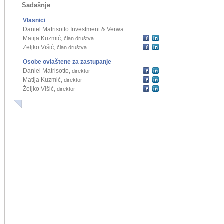
Sadašnje
Vlasnici
Daniel Matrisotto Investment & Verwaltungs GmbH, Njemačka
,
član društva
Matija Kuzmić
,
član društva
Željko Višić
,
član društva
Osobe ovlaštene za zastupanje
Daniel Matrisotto
,
direktor
Matija Kuzmić
,
direktor
Željko Višić
,
direktor