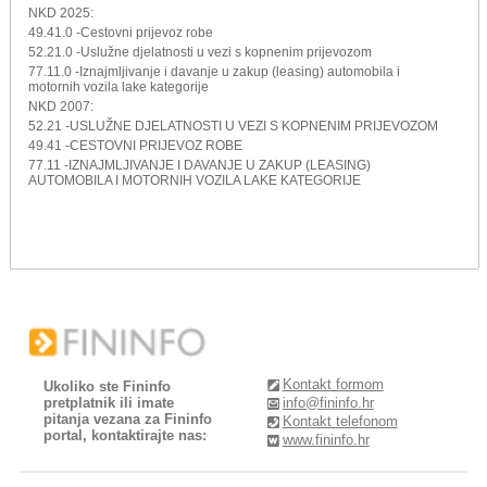
NKD 2025:
49.41.0 -Cestovni prijevoz robe
52.21.0 -Uslužne djelatnosti u vezi s kopnenim prijevozom
77.11.0 -Iznajmljivanje i davanje u zakup (leasing) automobila i
motornih vozila lake kategorije
NKD 2007:
52.21 -USLUŽNE DJELATNOSTI U VEZI S KOPNENIM PRIJEVOZOM
49.41 -CESTOVNI PRIJEVOZ ROBE
77.11 -IZNAJMLJIVANJE I DAVANJE U ZAKUP (LEASING)
AUTOMOBILA I MOTORNIH VOZILA LAKE KATEGORIJE
Kontakt formom
Ukoliko ste Fininfo
pretplatnik ili imate
info@fininfo.hr
pitanja vezana za Fininfo
Kontakt telefonom
portal, kontaktirajte nas:
www.fininfo.hr