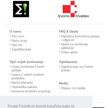
O nama
FAQ & Upute
Tko smo
Najčešća korisnička pitanja
i odgovori
Naša vizija
Upute za korištenje
Naš tim
aplikacije
Zapošljavanje
Video upute
Opći uvjeti poslovanja
Oglašavanje
Uvjeti korištenja Fininfo
Oglašavanje na Fininfo
portala
portalu
Izjava o zaštiti osobnih
podataka
Načini plaćanja
Mediji
Usporedba paketa
Objave za medije
Inozemni bonitetni izvještaji
Portal Fininfo.hr koristi kolačiće kako bi