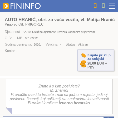
AUTO HRANIĆ, obrt za vuču vozila, vl. Matija Hranić
Prigorec 69f, PRIGOREC
Djelatnost:
52210, Uslužne djelatnosti u vezi s kopnenim prijevozom
OIB:
MB:
98192272
Godina osnivanja:
Veličina:
Status:
2020.
-
Aktivan
Kontakt:
Kupite pristup
za subjekt
28,00 EUR +
PDV
Znate li s kim poslujete?
Mi znamo!
Pronađite sve što trebate znati na jednom mjestu, jedinoj
poslovno-financijskoj aplikaciji sa znakovima inovativnosti
Eureka
i kvalitete
Izvorno hrvatsko
.