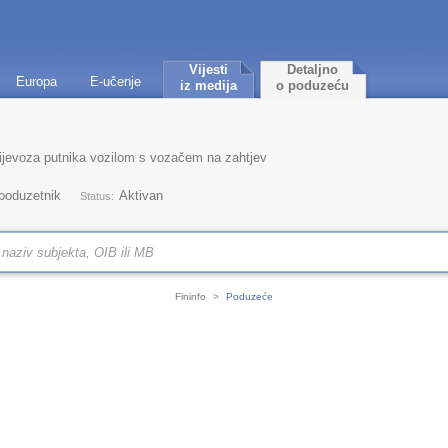
Vijesti
Detaljno
Europa
E-učenje
iz medija
o poduzeću
rijevoza putnika vozilom s vozačem na zahtjev
 poduzetnik
Aktivan
Status:
Fininfo
>
Poduzeće