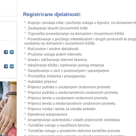
Registrirane djelatnosti:
* -Kupnja i prodaja robe i pružanje usluga u trgovini, na domaćem il
* -Zastupanje stranih (inozemnih) tvrtki
* -Trgovačko posredovanje na domaćem i inozemnom tržištu
* -Posredovanje u pružanju intelektualnih i drugih poslovnih te drugi
osobama na domaćem i inozemnom tržištu
* -Računalne i srodne djelatnosti
* -Pružanje usluga putem interneta
* -Izrada i održavanje internet stranica
* -Istraživanje tržišta i ispitivanje javnog mnijenja
* -Savjetovanje u vezi s poslovanjem i upravljanjem
* -Promidžba (reklama i propaganda)
* -Autotaksi prijevoz
* -Prijevoz putnika u unutarnjem cestovnom prometu
* -Prijevoz putnika u međunarodnom cestovnom prometu
* -Prijevoz tereta u unutarnjem cestovnom prometu
* -Prijevoz tereta u međunarodnom cestovnom prometu
* -Prijevoz osoba i tereta za vlastite potrebe
* -Djelatnost autopraonice
* -Iznajmljivanje automobila i ostalih prijevoznih sredstava
* -Turističke usluge u nautičkom turizmu
* -Turističke usluge u posebnim oblicima turističke ponude