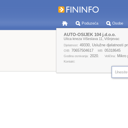
Poduzeća
Osobe
AUTO-OSIJEK 104 j.d.o.o.
Ulica kneza Višeslava 11, Višnjevac
49330, Uslužne djelatnosti p
Djelatnost:
70657504617
05318645
OIB:
MB:
2020.
Mikro
Godina osnivanja:
Veličina:
Kontakt: