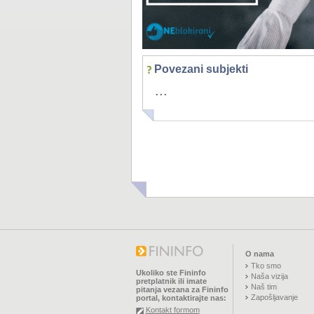
Povezani subjekti
...
O nama
Tko smo
Ukoliko ste Fininfo
Naša vizija
pretplatnik ili imate
Naš tim
pitanja vezana za Fininfo
Zapošljavanje
portal, kontaktirajte nas:
Kontakt formom