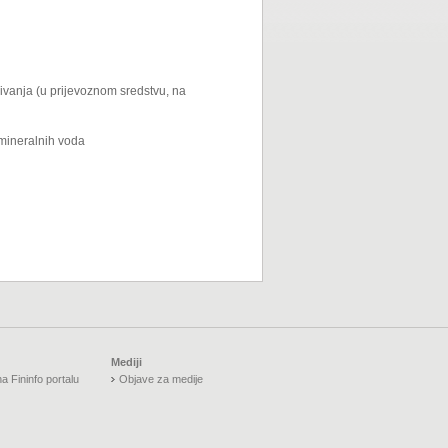
ivanja (u prijevoznom sredstvu, na
 mineralnih voda
Mediji
a Fininfo portalu
Objave za medije