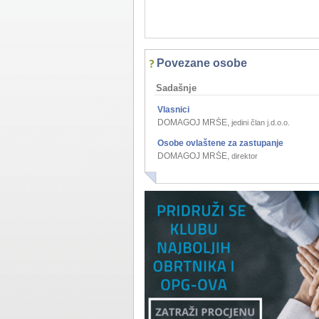
Povezane osobe
Sadašnje
Vlasnici
DOMAGOJ MRŠE
,
jedini član j.d.o.o.
Osobe ovlaštene za zastupanje
DOMAGOJ MRŠE
,
direktor