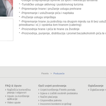
* -Usluge iznajmljivanja opreme za šport i rekreaciju turistima
* -Turističke usluge aktivnog i pustolovnog turizma
* -Pripremanje hrane i pružanje usluga prehrane
* -Pripremanje i usluživanje pića i napitaka
* -Pružanje usluga smještaja
* -Pripremanje hrane za potrošnju na drugom mjestu sa ili bez usluž
priredbama i sl.) i opskrba tom hranom (catering)
* -Proizvodnja hrane i pića te hrane za životinje
* -Proizvodnja, punjenje, distribucija i promet bezalkoholnih pića te
Fininfo
>
Poduzeće
FAQ & Upute
Opći uvjeti poslovanja
Oglašavanje
Najčešća korisnička
Uvjeti korištenja Fininfo portala
Oglašavanje n
pitanja i odgovori
Izjava o zaštiti osobnih podataka
Upute za korištenje
Načini plaćanja
aplikacije
Usporedba paketa
Video upute
Inozemni bonitetni izvještaji