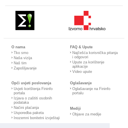
O nama
FAQ & Upute
Tko smo
Najčešća korisnička pitanja
i odgovori
Naša vizija
Upute za korištenje
Naš tim
aplikacije
Zapošljavanje
Video upute
Opći uvjeti poslovanja
Oglašavanje
Uvjeti korištenja Fininfo
Oglašavanje na Fininfo
portala
portalu
Izjava o zaštiti osobnih
podataka
Načini plaćanja
Mediji
Usporedba paketa
Objave za medije
Inozemni bonitetni izvještaji