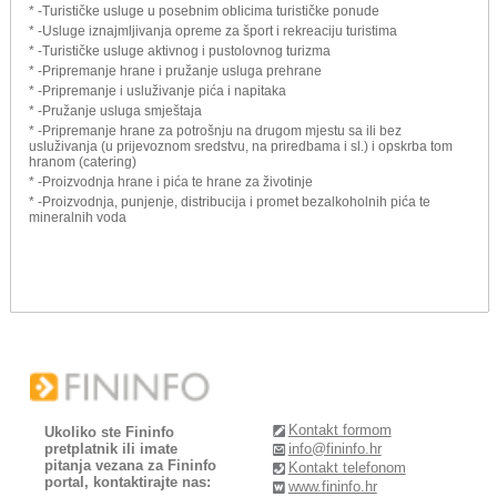
* -Turističke usluge u posebnim oblicima turističke ponude
* -Usluge iznajmljivanja opreme za šport i rekreaciju turistima
* -Turističke usluge aktivnog i pustolovnog turizma
* -Pripremanje hrane i pružanje usluga prehrane
* -Pripremanje i usluživanje pića i napitaka
* -Pružanje usluga smještaja
* -Pripremanje hrane za potrošnju na drugom mjestu sa ili bez
usluživanja (u prijevoznom sredstvu, na priredbama i sl.) i opskrba tom
hranom (catering)
* -Proizvodnja hrane i pića te hrane za životinje
* -Proizvodnja, punjenje, distribucija i promet bezalkoholnih pića te
mineralnih voda
Kontakt formom
Ukoliko ste Fininfo
pretplatnik ili imate
info@fininfo.hr
pitanja vezana za Fininfo
Kontakt telefonom
portal, kontaktirajte nas:
www.fininfo.hr