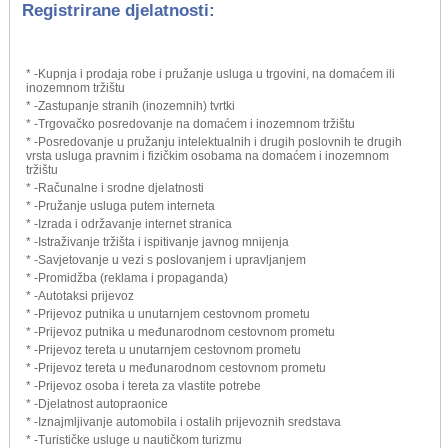
Registrirane djelatnosti:
* -Kupnja i prodaja robe i pružanje usluga u trgovini, na domaćem ili
inozemnom tržištu
* -Zastupanje stranih (inozemnih) tvrtki
* -Trgovačko posredovanje na domaćem i inozemnom tržištu
* -Posredovanje u pružanju intelektualnih i drugih poslovnih te drugih
vrsta usluga pravnim i fizičkim osobama na domaćem i inozemnom
tržištu
* -Računalne i srodne djelatnosti
* -Pružanje usluga putem interneta
* -Izrada i održavanje internet stranica
* -Istraživanje tržišta i ispitivanje javnog mnijenja
* -Savjetovanje u vezi s poslovanjem i upravljanjem
* -Promidžba (reklama i propaganda)
* -Autotaksi prijevoz
* -Prijevoz putnika u unutarnjem cestovnom prometu
* -Prijevoz putnika u međunarodnom cestovnom prometu
* -Prijevoz tereta u unutarnjem cestovnom prometu
* -Prijevoz tereta u međunarodnom cestovnom prometu
* -Prijevoz osoba i tereta za vlastite potrebe
* -Djelatnost autopraonice
* -Iznajmljivanje automobila i ostalih prijevoznih sredstava
* -Turističke usluge u nautičkom turizmu