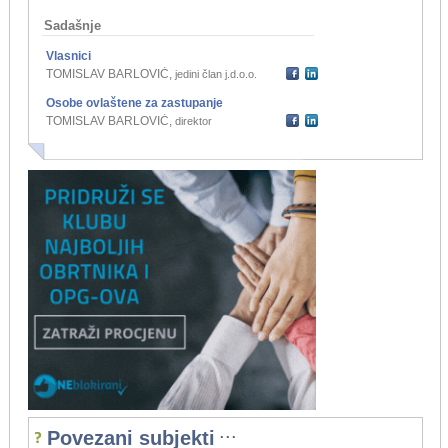
Sadašnje
Vlasnici
TOMISLAV BARLOVIĆ
,
jedini član j.d.o.o.
Osobe ovlaštene za zastupanje
TOMISLAV BARLOVIĆ
,
direktor
...
Povezani subjekti