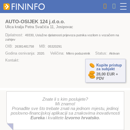
AUTO-OSIJEK 124 j.d.o.o.
Ulica kralja Petra Svačića 11, Josipovac
Djelatnost:
49330, Uslužne djelatnosti prijevoza putnika vozilom s vozačem na
zahtjev
OIB:
MB:
26381481758
05320291
Godina osnivanja:
Veličina:
Status:
2020.
Mikro poduzetnik
Aktivan
Kontakt:
Kupite pristup
za subjekt
28,00 EUR +
PDV
Znate li s kim poslujete?
Mi znamo!
Pronađite sve što trebate znati na jednom mjestu, jedinoj
poslovno-financijskoj aplikaciji sa znakovima inovativnosti
Eureka
i kvalitete
Izvorno hrvatsko
.