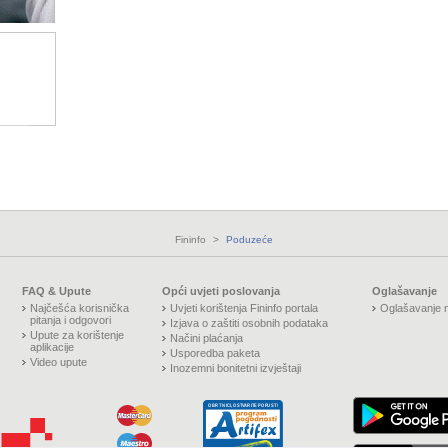
Fininfo
>
Poduzeće
FAQ & Upute
Opći uvjeti poslovanja
Oglašavanje
Najčešća korisnička
Uvjeti korištenja Fininfo portala
Oglašavanje n
pitanja i odgovori
Izjava o zaštiti osobnih podataka
Upute za korištenje
Načini plaćanja
aplikacije
Usporedba paketa
Video upute
Inozemni bonitetni izvještaji