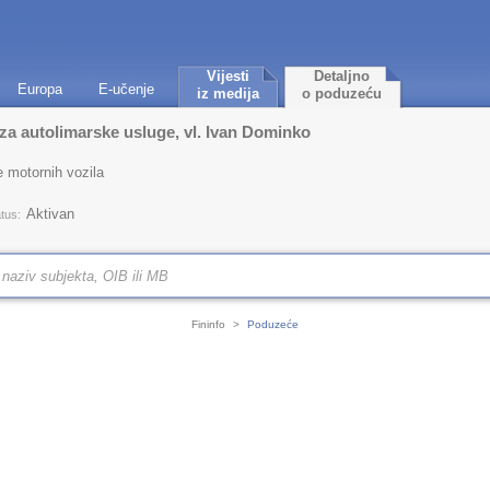
Vijesti
Detaljno
Europa
E-učenje
iz medija
o poduzeću
autolimarske usluge, vl. Ivan Dominko
 motornih vozila
Aktivan
tus:
Fininfo
>
Poduzeće