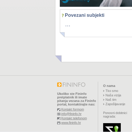
Povezani subjekti
...
O nama
Tko smo
Ukoliko ste Fininfo
Naša vizija
pretplatnik ili imate
Naš tim
pitanja vezana za Fininfo
Zapošljavanje
portal, kontaktirajte nas:
Kontakt formom
Ponosni dobitnici
info@fininfo.hr
nagrada:
Kontakt telefonom
www.fininfo.hr