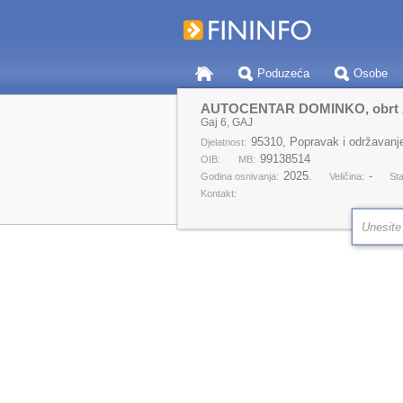
Poduzeća
Osobe
AUTOCENTAR DOMINKO, obrt za 
Gaj 6, GAJ
95310, Popravak i održavanje
Djelatnost:
99138514
OIB:
MB:
2025.
-
Godina osnivanja:
Veličina:
Sta
Kontakt: