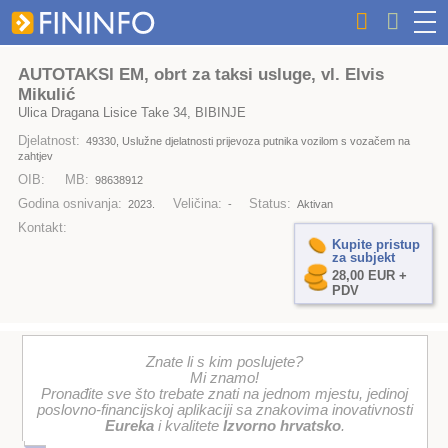
AUTOTAKSI EM, obrt za taksi usluge, vl. Elvis
Mikulić
Ulica Dragana Lisice Take 34, BIBINJE
Djelatnost:
49330, Uslužne djelatnosti prijevoza putnika vozilom s vozačem na
zahtjev
OIB:
MB:
98638912
Godina osnivanja:
Veličina:
Status:
2023.
-
Aktivan
Kontakt:
Kupite pristup
za subjekt
28,00 EUR +
PDV
Znate li s kim poslujete?
Mi znamo!
Pronađite sve što trebate znati na jednom mjestu, jedinoj
poslovno-financijskoj aplikaciji sa znakovima inovativnosti
Eureka
i kvalitete
Izvorno hrvatsko
.