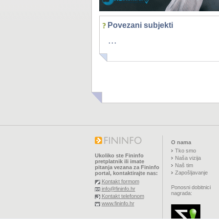
Povezani subjekti
...
O nama
Tko smo
Ukoliko ste Fininfo
Naša vizija
pretplatnik ili imate
Naš tim
pitanja vezana za Fininfo
Zapošljavanje
portal, kontaktirajte nas:
Kontakt formom
Ponosni dobitnici
info@fininfo.hr
nagrada:
Kontakt telefonom
www.fininfo.hr