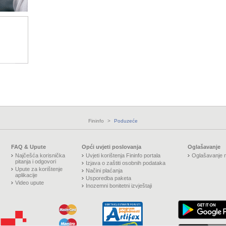
Fininfo
>
Poduzeće
FAQ & Upute
Opći uvjeti poslovanja
Oglašavanje
Najčešća korisnička
Uvjeti korištenja Fininfo portala
Oglašavanje n
pitanja i odgovori
Izjava o zaštiti osobnih podataka
Upute za korištenje
Načini plaćanja
aplikacije
Usporedba paketa
Video upute
Inozemni bonitetni izvještaji