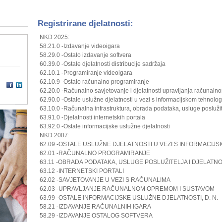
Registrirane djelatnosti:
NKD 2025:
58.21.0 -Izdavanje videoigara
58.29.0 -Ostalo izdavanje softvera
60.39.0 -Ostale djelatnosti distribucije sadržaja
62.10.1 -Programiranje videoigara
62.10.9 -Ostalo računalno programiranje
62.20.0 -Računalno savjetovanje i djelatnosti upravljanja računa
62.90.0 -Ostale uslužne djelatnosti u vezi s informacijskom tehnolo
63.10.0 -Računalna infrastruktura, obrada podataka, usluge poslužit
63.91.0 -Djelatnosti internetskih portala
63.92.0 -Ostale informacijske uslužne djelatnosti
NKD 2007:
62.09 -OSTALE USLUŽNE DJELATNOSTI U VEZI S INFORMACIJ
62.01 -RAČUNALNO PROGRAMIRANJE
63.11 -OBRADA PODATAKA, USLUGE POSLUŽITELJA I DJELATN
63.12 -INTERNETSKI PORTALI
62.02 -SAVJETOVANJE U VEZI S RAČUNALIMA
62.03 -UPRAVLJANJE RAČUNALNOM OPREMOM I SUSTAVOM
63.99 -OSTALE INFORMACIJSKE USLUŽNE DJELATNOSTI, D. N.
58.21 -IZDAVANJE RAČUNALNIH IGARA
58.29 -IZDAVANJE OSTALOG SOFTVERA