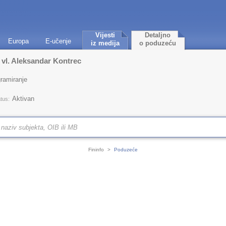
Vijesti
Detaljno
Europa
E-učenje
iz medija
o poduzeću
 vl. Aleksandar Kontrec
ramiranje
Aktivan
tus:
Fininfo
>
Poduzeće