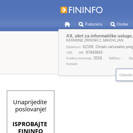
Poduzeća
Osobe
AX, obrt za informatičke usluge,
KATARINE ZRINSKI 2, MIHOVLJAN
62109, Ostalo računalno prog
Djelatnost:
97943843
OIB:
MB:
2019.
-
Godina osnivanja:
Veličina:
Sta
Kontakt: