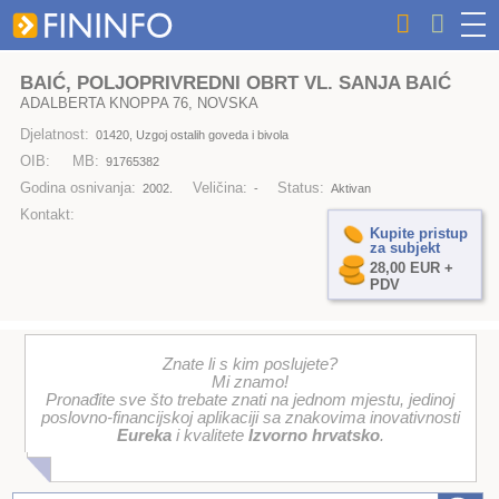
BAIĆ, POLJOPRIVREDNI OBRT VL. SANJA BAIĆ
ADALBERTA KNOPPA 76, NOVSKA
Djelatnost:
01420, Uzgoj ostalih goveda i bivola
OIB:
MB:
91765382
Godina osnivanja:
Veličina:
Status:
2002.
-
Aktivan
Kontakt:
Kupite pristup
za subjekt
28,00 EUR +
PDV
Znate li s kim poslujete?
Mi znamo!
Pronađite sve što trebate znati na jednom mjestu, jedinoj
poslovno-financijskoj aplikaciji sa znakovima inovativnosti
Eureka
i kvalitete
Izvorno hrvatsko
.