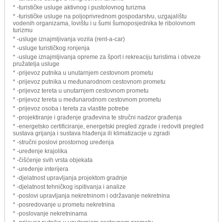
* -turističke usluge aktivnog i pustolovnog turizma
* -turističke usluge na poljoprivrednom gospodarstvu, uzgajalištu
vodenih organizama, lovištu i u šumi šumoposjednika te ribolovnom
turizmu
* -usluge iznajmljivanja vozila (rent-a-car)
* -usluge turističkog ronjenja
* -usluge iznajmljivanja opreme za šport i rekreaciju turistima i obveze
pružatelja usluge
* -prijevoz putnika u unutarnjem cestovnom prometu
* -prijevoz putnika u međunarodnom cestovnom prometu
* -prijevoz tereta u unutarnjem cestovnom prometu
* -prijevoz tereta u međunarodnom cestovnom prometu
* -prijevoz osoba i tereta za vlastite potrebe
* -projektiranje i građenje građevina te stručni nadzor građenja
* -energetsko certificiranje, energetski pregled zgrade i redoviti pregled
sustava grijanja i sustava hlađenja ili klimatizacije u zgradi
* -stručni poslovi prostornog uređenja
* -uređenje krajolika
* -čišćenje svih vrsta objekata
* -uređenje interijera
* -djelatnost upravljanja projektom gradnje
* -djelatnost tehničkog ispitivanja i analize
* -poslovi upravljanja nekretninom i održavanje nekretnina
* -posredovanje u prometu nekretnina
* -poslovanje nekretninama