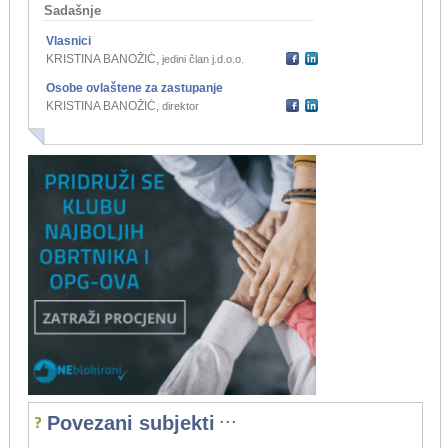
Sadašnje
Vlasnici
KRISTINA BANOŽIĆ
,
jedini član j.d.o.o.
Osobe ovlaštene za zastupanje
KRISTINA BANOŽIĆ
,
direktor
...
Povezani subjekti