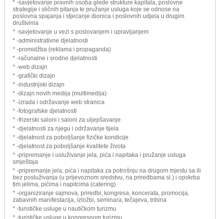
* -savjetovanje pravnih osoba glede strukture kapitala, poslovne
strategije i sličnih pitanja te pružanje usluga koje se odnose na
poslovna spajanja i stjecanje dionica i poslovnih udjela u drugim
društvima
* -savjetovanje u vezi s poslovanjem i upravljanjem
* -administrativne djelatnosti
* -promidžba (reklama i propaganda)
* -računalne i srodne djelatnosti
* -web dizajn
* -grafički dizajn
* -industrijski dizajn
* -dizajn novih medija (multimedija)
* -izrada i održavanje web stranica
* -fotografske djelatnosti
* -frizerski saloni i saloni za uljepšavanje
* -djelatnosti za njegu i održavanje tijela
* -djelatnost za poboljšanje fizičke kondicije
* -djelatnost za poboljšanje kvalitete života
* -pripremanje i usluživanje jela, pića i napitaka i pružanje usluga
smještaja
* -pripremanje jela, pića i napitaka za potrošnju na drugom mjestu sa ili
bez posluživanja (u prijevoznom sredstvu, na priredbama sl.) i opskrba
tim jelima, pićima i napitcima (catering)
* -organiziranje sajmova, priredbi, kongresa, koncerata, promocija,
zabavnih manifestacija, izložbi, seminara, tečajeva, tribina
* -turističke usluge u nautičkom turizmu
* -turističke usluge u kongresnom turizmu