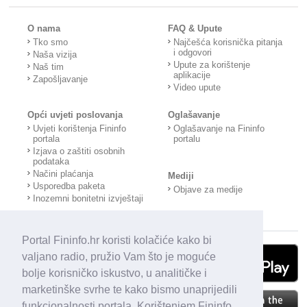
O nama
FAQ & Upute
Tko smo
Najčešća korisnička pitanja
i odgovori
Naša vizija
Upute za korištenje
Naš tim
aplikacije
Zapošljavanje
Video upute
Opći uvjeti poslovanja
Oglašavanje
Uvjeti korištenja Fininfo
Oglašavanje na Fininfo
portala
portalu
Izjava o zaštiti osobnih
podataka
Načini plaćanja
Mediji
Usporedba paketa
Objave za medije
Inozemni bonitetni izvještaji
Portal Fininfo.hr koristi kolačiće kako bi
valjano radio, pružio Vam što je moguće
bolje korisničko iskustvo, u analitičke i
marketinške svrhe te kako bismo unaprijedili
funkcionalnosti portala. Korištenjem Fininfo