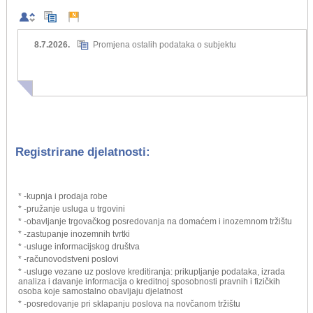
8.7.2026.
Promjena ostalih podataka o subjektu
Registrirane djelatnosti:
* -kupnja i prodaja robe
* -pružanje usluga u trgovini
* -obavljanje trgovačkog posredovanja na domaćem i inozemnom tržištu
* -zastupanje inozemnih tvrtki
* -usluge informacijskog društva
* -računovodstveni poslovi
* -usluge vezane uz poslove kreditiranja: prikupljanje podataka, izrada
analiza i davanje informacija o kreditnoj sposobnosti pravnih i fizičkih
osoba koje samostalno obavljaju djelatnost
* -posredovanje pri sklapanju poslova na novčanom tržištu