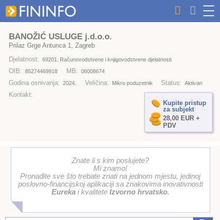
BANOŽIĆ USLUGE j.d.o.o.
Prilaz Grge Antunca 1, Zagreb
Djelatnost:
69201, Računovodstvene i knjigovodstvene djelatnosti
OIB:
MB:
85274469918
06008674
Godina osnivanja:
Veličina:
Status:
2024.
Mikro poduzetnik
Aktivan
Kontakt:
Kupite pristup
za subjekt
28,00 EUR +
PDV
Znate li s kim poslujete?
Mi znamo!
Pronađite sve što trebate znati na jednom mjestu, jedinoj
poslovno-financijskoj aplikaciji sa znakovima inovativnosti
Eureka
i kvalitete
Izvorno hrvatsko
.