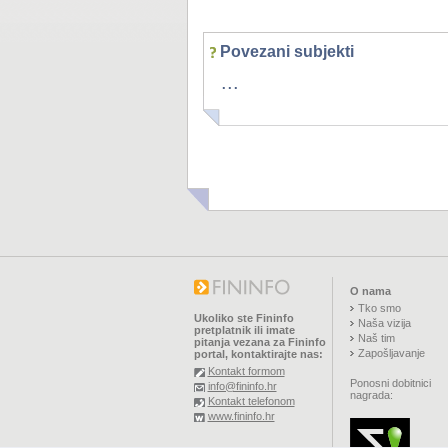
Povezani subjekti
...
O nama
Tko smo
Ukoliko ste Fininfo
Naša vizija
pretplatnik ili imate
Naš tim
pitanja vezana za Fininfo
Zapošljavanje
portal, kontaktirajte nas:
Kontakt formom
Ponosni dobitnici
info@fininfo.hr
nagrada:
Kontakt telefonom
www.fininfo.hr