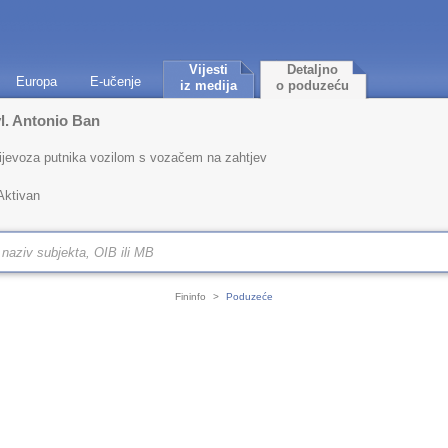
Vijesti
Detaljno
Europa
E-učenje
iz medija
o poduzeću
vl. Antonio Ban
rijevoza putnika vozilom s vozačem na zahtjev
Aktivan
Fininfo
>
Poduzeće