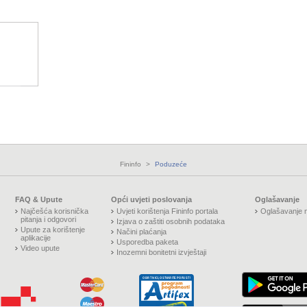
Fininfo
>
Poduzeće
FAQ & Upute
Opći uvjeti poslovanja
Oglašavanje
Najčešća korisnička
Uvjeti korištenja Fininfo portala
Oglašavanje n
pitanja i odgovori
Izjava o zaštiti osobnih podataka
Upute za korištenje
Načini plaćanja
aplikacije
Usporedba paketa
Video upute
Inozemni bonitetni izvještaji