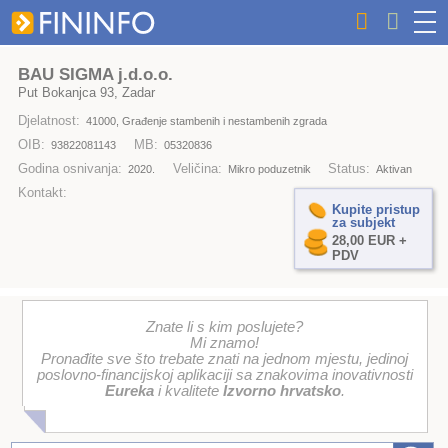
BAU SIGMA j.d.o.o.
Put Bokanjca 93, Zadar
Djelatnost:
41000, Građenje stambenih i nestambenih zgrada
OIB:
MB:
93822081143
05320836
Godina osnivanja:
Veličina:
Status:
2020.
Mikro poduzetnik
Aktivan
Kontakt:
Kupite pristup
za subjekt
28,00 EUR +
PDV
Znate li s kim poslujete?
Mi znamo!
Pronađite sve što trebate znati na jednom mjestu, jedinoj
poslovno-financijskoj aplikaciji sa znakovima inovativnosti
Eureka
i kvalitete
Izvorno hrvatsko
.