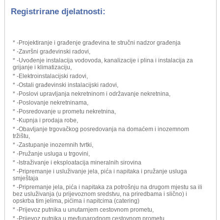
Registrirane djelatnosti:
* -Projektiranje i građenje građevina te stručni nadzor građenja
* -Završni građevinski radovi,
* -Uvođenje instalacija vodovoda, kanalizacije i plina i instalacija za
grijanje i klimatizaciju,
* -Elektroinstalacijski radovi,
* -Ostali građevinski instalacijski radovi,
* -Poslovi upravljanja nekretninom i održavanje nekretnina,
* -Poslovanje nekretninama,
* -Posredovanje u prometu nekretnina,
* -Kupnja i prodaja robe,
* -Obavljanje trgovačkog posredovanja na domaćem i inozemnom
tržištu,
* -Zastupanje inozemnih tvrtki,
* -Pružanje usluga u trgovini,
* -Istraživanje i eksploatacija mineralnih sirovina
* -Pripremanje i usluživanje jela, pića i napitaka i pružanje usluga
smještaja
* -Pripremanje jela, pića i napitaka za potrošnju na drugom mjestu sa ili
bez usluživanja (u prijevoznom sredstvu, na priredbama i slično) i
opskrba tim jelima, pićima i napitcima (catering)
* -Prijevoz putnika u unutarnjem cestovnom prometu,
* -Prijevoz putnika u međunarodnom cestovnom prometu