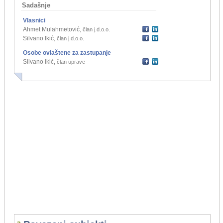
Sadašnje
Vlasnici
Ahmet Mulahmetović
,
član j.d.o.o.
Silvano Ikić
,
član j.d.o.o.
Osobe ovlaštene za zastupanje
Silvano Ikić
,
član uprave
...