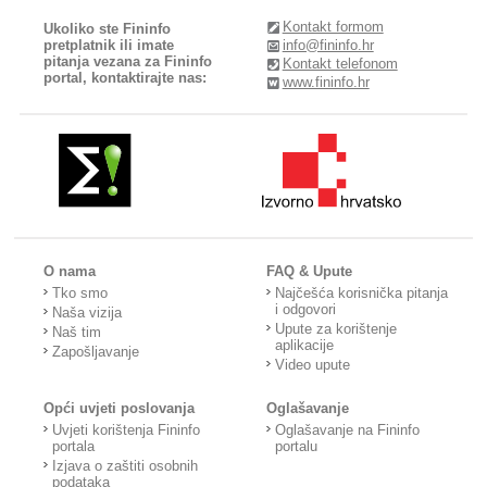
Kontakt formom
Ukoliko ste Fininfo
pretplatnik ili imate
info@fininfo.hr
pitanja vezana za Fininfo
Kontakt telefonom
portal, kontaktirajte nas:
www.fininfo.hr
O nama
FAQ & Upute
Tko smo
Najčešća korisnička pitanja
i odgovori
Naša vizija
Upute za korištenje
Naš tim
aplikacije
Zapošljavanje
Video upute
Opći uvjeti poslovanja
Oglašavanje
Uvjeti korištenja Fininfo
Oglašavanje na Fininfo
portala
portalu
Izjava o zaštiti osobnih
podataka