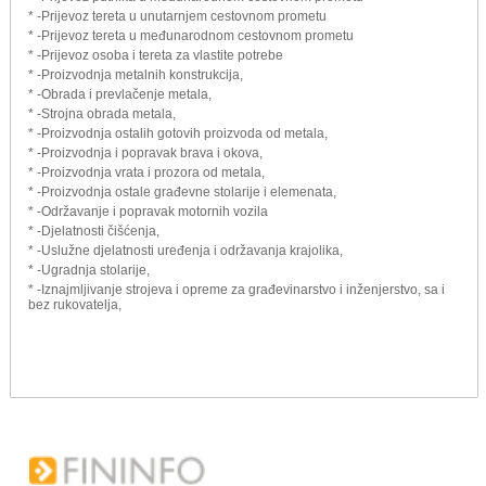
* -Prijevoz tereta u unutarnjem cestovnom prometu
* -Prijevoz tereta u međunarodnom cestovnom prometu
* -Prijevoz osoba i tereta za vlastite potrebe
* -Proizvodnja metalnih konstrukcija,
* -Obrada i prevlačenje metala,
* -Strojna obrada metala,
* -Proizvodnja ostalih gotovih proizvoda od metala,
* -Proizvodnja i popravak brava i okova,
* -Proizvodnja vrata i prozora od metala,
* -Proizvodnja ostale građevne stolarije i elemenata,
* -Održavanje i popravak motornih vozila
* -Djelatnosti čišćenja,
* -Uslužne djelatnosti uređenja i održavanja krajolika,
* -Ugradnja stolarije,
* -Iznajmljivanje strojeva i opreme za građevinarstvo i inženjerstvo, sa i
bez rukovatelja,