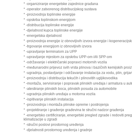
* -organiziranje energetske zajednice građana
* -operator zatvorenog distribucijskog sustava
* -proizvodnja toplinske energije
* -opskrba toplinskom energijom
* -distribucija toplinske energije
* -djelatnost kupca toplinske energije
* -energetska djelatnost
* -proizvodnja energije iz obnovljivih izvora energije i kogeneracijsk
* -trgovanje energijom iz obnovljivih izvora
* -upravljanje terminalom za UPP
* -upravljanje mjestom za opskrbu UPP-om i/ili SPP-om
* -održavanje i električarski popravci motornih vozila
* -međunarodni prijevoz svih vrsta plinova i bazičnih kemijskih proi
* -ugradnja, postavljanje i održavanje instalacija za vodu, plin, grijan
* -proizvodnja i distribucija tekućih i plinovitih ugljikovodika
* -montaža, servisiranje i popravak plinskih uređaja i armatura u aut
* -atestiranje plinskih boca, plinskih posuda za automobile
* -ugradnja plinskih uređaja u motorna vozila
* -ispitivanje plinskih instalacija
* -proizvodnja i montaža plinske opreme i postrojenja
* -projektiranje i građenje građevina te stručni nadzor građenja
* -energetsko certificiranje, energetski pregled zgrade i redoviti preg
klimatizacije u zgradi
* -stručni poslovi prostornog uređenja
* -djelatnosti prostornog uređenja i gradnje