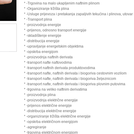
* -Trgovina na malo ukapljenim naftnim plinom
* -Organiziranje tržišta plina
* -Usluge prijevoza i pretakanja zapaljivih tekućina i plinova, utovar i
* -Transport plina
* -proizvodnja energije
* -prijenos, odnosno transport energije
* -skladištenje energije
* -distribucija energije
* -upravljanje energetskim objektima
* -opskrba energijom
* -proizvodnja naftnih derivata
* -transport nafte naftovodima
* -transport naftnih derivata produktovodima
* -transport nafte, naftnih derivata i biogoriva cestovnim vozilom
* -transport nafte, naftnih derivata i biogoriva željeznicom
* -transport nafte, naftnih derivata i biogoriva plovnim putovima
* -trgovina na veliko naftnim derivatima
* -proizvodnja plina
* -proizvodnja električne energije
* -prijenos električne energije
* -distribucija električne energije
* -organiziranje tržišta električne energije
* -opskrba električnom energijom
* -agregiranje
* -trgovina električnom energijom