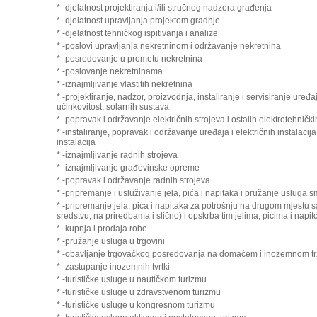
* -djelatnost projektiranja i/ili stručnog nadzora građenja
* -djelatnost upravljanja projektom gradnje
* -djelatnost tehničkog ispitivanja i analize
* -poslovi upravljanja nekretninom i održavanje nekretnina
* -posredovanje u prometu nekretnina
* -poslovanje nekretninama
* -iznajmljivanje vlastitih nekretnina
* -projektiranje, nadzor, proizvodnja, instaliranje i servisiranje uređ
učinkovitost, solarnih sustava
* -popravak i održavanje električnih strojeva i ostalih elektrotehničk
* -instaliranje, popravak i održavanje uređaja i električnih instalacija,
instalacija
* -iznajmljivanje radnih strojeva
* -iznajmljivanje građevinske opreme
* -popravak i održavanje radnih strojeva
* -pripremanje i usluživanje jela, pića i napitaka i pružanje usluga s
* -pripremanje jela, pića i napitaka za potrošnju na drugom mjestu s
sredstvu, na priredbama i slično) i opskrba tim jelima, pićima i napit
* -kupnja i prodaja robe
* -pružanje usluga u trgovini
* -obavljanje trgovačkog posredovanja na domaćem i inozemnom tr
* -zastupanje inozemnih tvrtki
* -turističke usluge u nautičkom turizmu
* -turističke usluge u zdravstvenom turizmu
* -turističke usluge u kongresnom turizmu