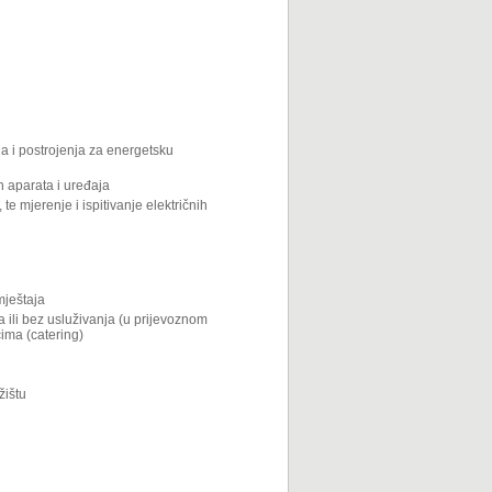
aja i postrojenja za energetsku
ih aparata i uređaja
 te mjerenje i ispitivanje električnih
mještaja
a ili bez usluživanja (u prijevoznom
cima (catering)
žištu