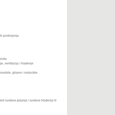
ih postrojenja
zvoda
je, ventilaciju i hlađenje
omobile, glisere i motocikle
led sustava grijanja i sustava hlađenja ili