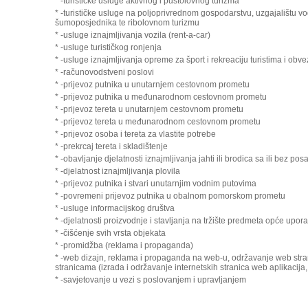
* -turističke usluge aktivnog i pustolovnog turizma
* -turističke usluge na poljoprivrednom gospodarstvu, uzgajalištu vo
šumoposjednika te ribolovnom turizmu
* -usluge iznajmljivanja vozila (rent-a-car)
* -usluge turističkog ronjenja
* -usluge iznajmljivanja opreme za šport i rekreaciju turistima i obv
* -računovodstveni poslovi
* -prijevoz putnika u unutarnjem cestovnom prometu
* -prijevoz putnika u međunarodnom cestovnom prometu
* -prijevoz tereta u unutarnjem cestovnom prometu
* -prijevoz tereta u međunarodnom cestovnom prometu
* -prijevoz osoba i tereta za vlastite potrebe
* -prekrcaj tereta i skladištenje
* -obavljanje djelatnosti iznajmljivanja jahti ili brodica sa ili bez pos
* -djelatnost iznajmljivanja plovila
* -prijevoz putnika i stvari unutarnjim vodnim putovima
* -povremeni prijevoz putnika u obalnom pomorskom prometu
* -usluge informacijskog društva
* -djelatnosti proizvodnje i stavljanja na tržište predmeta opće upor
* -čišćenje svih vrsta objekata
* -promidžba (reklama i propaganda)
* -web dizajn, reklama i propaganda na web-u, održavanje web stra
stranicama (izrada i održavanje internetskih stranica web aplikacija, 
* -savjetovanje u vezi s poslovanjem i upravljanjem