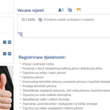
Vezane vijesti
10.7.2026.
Promjena ostalih podataka o subjektu
Registrirane djelatnosti:
* -Pranje i poliranje vozila
* -Punjenje u boce ukapljenog naftnog plina i distribucija plina
* -Trgovina na veliko i malo plinom
* -Opskrba plinom
* -Proizvodnja tehničkih plinova, posebnih plinova i bazičnih kemijs
* -Prodaja tehničkih plinova
* -Skladištenje zapaljivih tekućina, svih vrsta plinova i bazičnih kem
* -Trgovina na malo naftnim derivatima
* -Skladištenje nafte i naftnih derivata
* -Trgovanje, posredovanje i zastupanje na tržištu energije
* -Trgovina na veliko ukapljenim naftnim plinom