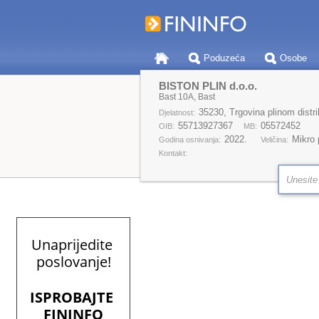
Poduzeća
Osobe
BISTON PLIN d.o.o.
Bast 10A, Bast
35230, Trgovina plinom dist
Djelatnost:
55713927367
05572452
OIB:
MB:
2022.
Mikro
Godina osnivanja:
Veličina:
Kontakt: