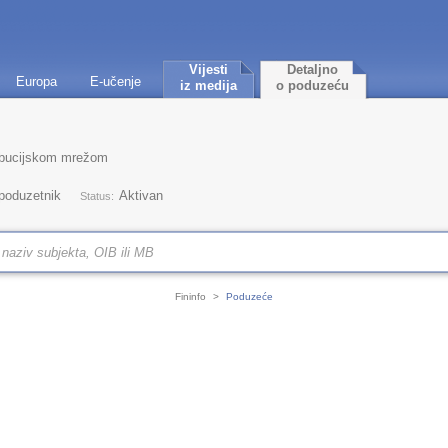
Vijesti
Detaljno
Europa
E-učenje
iz medija
o poduzeću
ribucijskom mrežom
 poduzetnik
Aktivan
Status:
Fininfo
>
Poduzeće