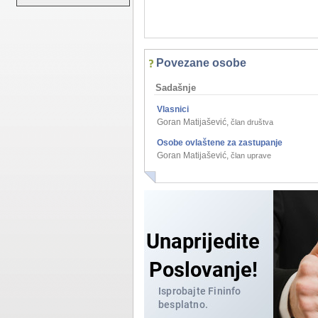
Povezane osobe
Sadašnje
Vlasnici
Goran Matijašević
,
član društva
Osobe ovlaštene za zastupanje
Goran Matijašević
,
član uprave