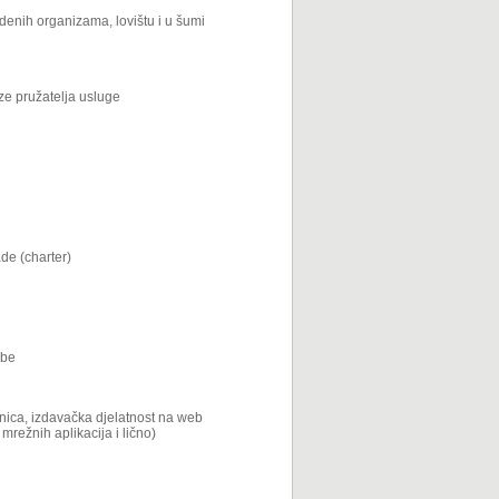
denih organizama, lovištu i u šumi
eze pružatelja usluge
ade (charter)
abe
nica, izdavačka djelatnost na web
mrežnih aplikacija i lično)