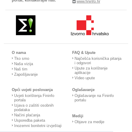
portal, kontaktirajte nas:
www.fininfo.hr
O nama
FAQ & Upute
Tko smo
Najčešća korisnička pitanja
i odgovori
Naša vizija
Upute za korištenje
Naš tim
aplikacije
Zapošljavanje
Video upute
Opći uvjeti poslovanja
Oglašavanje
Uvjeti korištenja Fininfo
Oglašavanje na Fininfo
portala
portalu
Izjava o zaštiti osobnih
podataka
Načini plaćanja
Mediji
Usporedba paketa
Objave za medije
Inozemni bonitetni izvještaji