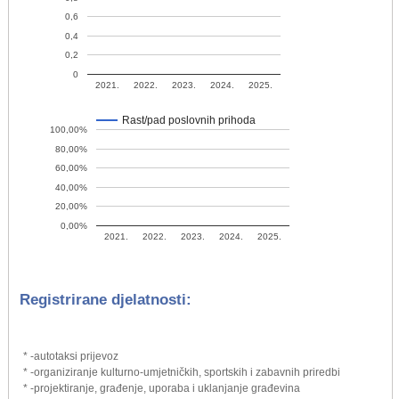
0,6
0,4
0,2
0
2021.
2022.
2023.
2024.
2025.
Rast/pad poslovnih prihoda
100,00%
80,00%
60,00%
40,00%
20,00%
0,00%
2021.
2022.
2023.
2024.
2025.
Registrirane djelatnosti:
* -autotaksi prijevoz
* -organiziranje kulturno-umjetničkih, sportskih i zabavnih priredbi
* -projektiranje, građenje, uporaba i uklanjanje građevina