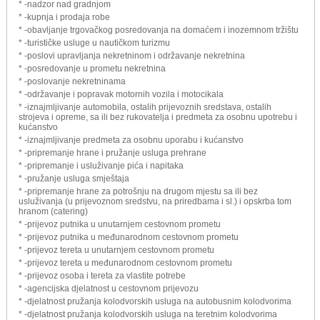
* -nadzor nad gradnjom
* -kupnja i prodaja robe
* -obavljanje trgovačkog posredovanja na domaćem i inozemnom tržištu
* -turističke usluge u nautičkom turizmu
* -poslovi upravljanja nekretninom i održavanje nekretnina
* -posredovanje u prometu nekretnina
* -poslovanje nekretninama
* -održavanje i popravak motornih vozila i motocikala
* -iznajmljivanje automobila, ostalih prijevoznih sredstava, ostalih
strojeva i opreme, sa ili bez rukovatelja i predmeta za osobnu upotrebu i
kućanstvo
* -iznajmljivanje predmeta za osobnu uporabu i kućanstvo
* -pripremanje hrane i pružanje usluga prehrane
* -pripremanje i usluživanje pića i napitaka
* -pružanje usluga smještaja
* -pripremanje hrane za potrošnju na drugom mjestu sa ili bez
usluživanja (u prijevoznom sredstvu, na priredbama i sl.) i opskrba tom
hranom (catering)
* -prijevoz putnika u unutarnjem cestovnom prometu
* -prijevoz putnika u međunarodnom cestovnom prometu
* -prijevoz tereta u unutarnjem cestovnom prometu
* -prijevoz tereta u međunarodnom cestovnom prometu
* -prijevoz osoba i tereta za vlastite potrebe
* -agencijska djelatnost u cestovnom prijevozu
* -djelatnost pružanja kolodvorskih usluga na autobusnim kolodvorima
* -djelatnost pružanja kolodvorskih usluga na teretnim kolodvorima