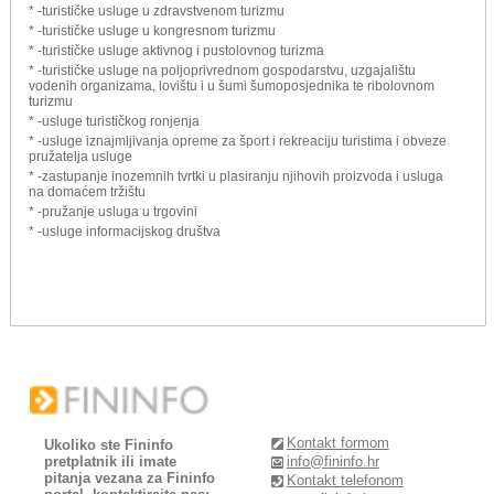
* -turističke usluge u zdravstvenom turizmu
* -turističke usluge u kongresnom turizmu
* -turističke usluge aktivnog i pustolovnog turizma
* -turističke usluge na poljoprivrednom gospodarstvu, uzgajalištu
vodenih organizama, lovištu i u šumi šumoposjednika te ribolovnom
turizmu
* -usluge turističkog ronjenja
* -usluge iznajmljivanja opreme za šport i rekreaciju turistima i obveze
pružatelja usluge
* -zastupanje inozemnih tvrtki u plasiranju njihovih proizvoda i usluga
na domaćem tržištu
* -pružanje usluga u trgovini
* -usluge informacijskog društva
Kontakt formom
Ukoliko ste Fininfo
pretplatnik ili imate
info@fininfo.hr
pitanja vezana za Fininfo
Kontakt telefonom