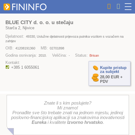
BLUE CITY d. o. o. u stečaju
Starča 2, Njivice
Djelatnost:
49330, Uslužne djelatnosti prijevoza putnika vozilom s vozačem na
zahtjev
OIB:
MB:
41208191360
02701898
Godina osnivanja:
Veličina:
Status:
2010.
-
Brisan
Kontakt:
+385 1 6055061
Kupite pristup
za subjekt
28,00 EUR +
PDV
Znate li s kim poslujete?
Mi znamo!
Pronađite sve što trebate znati na jednom mjestu, jedinoj
poslovno-financijskoj aplikaciji sa znakovima inovativnosti
Eureka
i kvalitete
Izvorno hrvatsko
.